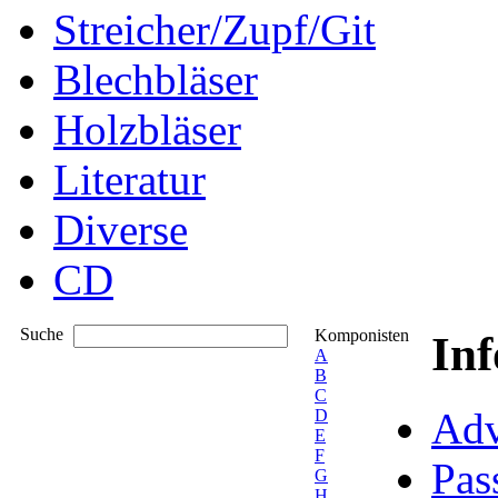
Streicher/Zupf/Git
Blechbläser
Holzbläser
Literatur
Diverse
CD
Suche
Komponisten
In
A
B
C
Adv
D
E
F
Pas
G
H