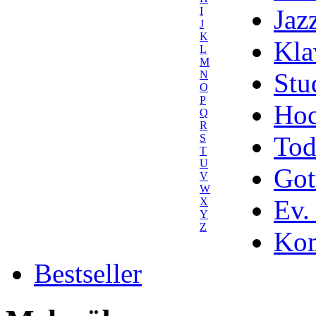
Jaz
I
J
K
Kla
L
M
Stu
N
O
P
Hoc
Q
R
Tod
S
T
U
Got
V
W
Ev.
X
Y
Z
Kom
Bestseller