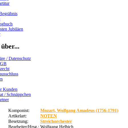
rtitur
Begräbnis
b
ngbuch
ten Jubiläen
r
über...
äre / Datenschutz
AGB
recht
ausschluss
um
er Kunden
iat / Schnäppchen
rtner
Komponist:
Mozart, Wolfgang Amadeus (1756-1791)
Artikelart:
NOTEN
Besetzung:
Streichorchester
Bearbeiter/Hrsg.:
Wolfgang Helbich