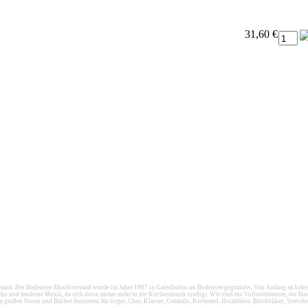
31,60 €
d. Der Bodensee-Musikversand wurde im Jahre 1987 in Gaienhofen am Bodensee gegründet. Von Anfang an haben wi
e und moderne Musik, da sich diese immer mehr in die Kirchenmusik einfügt. Wir sind ein Vollsortimenter, der Ihn
em großen Noten und Bücher Sortiment für Orgel, Chor, Klavier, Cembalo, Keyboard, Holzbläser, Blechbläser, Streiche