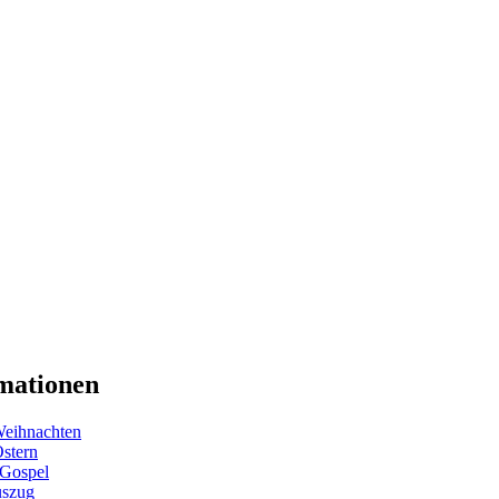
mationen
eihnachten
Ostern
 Gospel
uszug