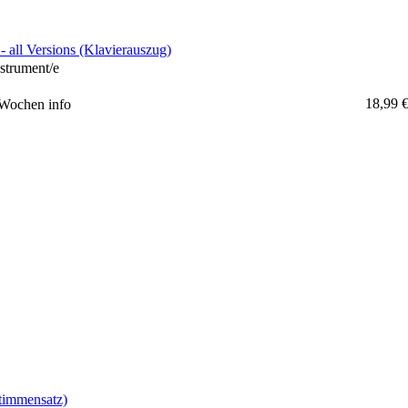
- all Versions (Klavierauszug)
strument/e
18,99 
4 Wochen
info
stimmensatz)