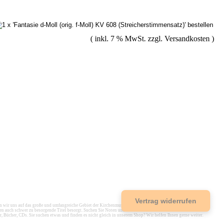
( inkl. 7 % MwSt. zzgl.
Versandkosten
)
Vertrag widerrufen
r uns auf das große und umfangreiche Gebiet der Kirchenmusik spezialisiert, um einen umfassenden Service
en auch schwer zu besorgende Titel besorgt. Suchen Sie Noten und Musikbücher? Dann sind Sie bei uns in
r, Bücher, CDs. Sie suchen etwas und finden es nicht gleich in unserem Shop? Wir helfen Ihnen gerne weiter.