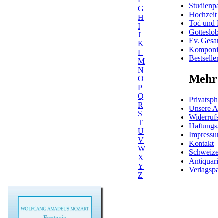
Studienpa
G
Hochzeit
H
Tod und 
I
Gotteslo
J
Ev. Gesa
K
Komponis
L
Bestselle
M
N
Mehr 
O
P
Q
Privatsph
R
Unsere 
S
Widerrufs
T
Haftungs
U
Impress
V
Kontakt
W
Schweiz
X
Antiquar
Y
Verlagspa
Z