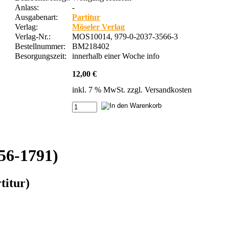
Anlass:
-
Ausgabenart:
Partitur
Verlag:
Möseler Verlag
Verlag-Nr.:
MOS10014, 979-0-2037-3566-3
Bestellnummer:
BM218402
Besorgungszeit:
innerhalb einer Woche
info
12,00 €
inkl. 7 % MwSt. zzgl.
Versandkosten
56-1791)
titur)