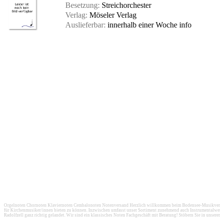
Besetzung:
Streichorchester
Verlag:
Möseler Verlag
Auslieferbar:
innerhalb einer Woche
info
Orgelnoten Chornoten Klaviernoten Cembalonoten Notenversand Herzlich willkommen beim Bodensee-Musikversan
für Kirchenmusiker/innen bieten zu können. Inzwischen umfasst unser Sortiment zunehmend auch Instrumentalwerk
Radolfzell ganz richtig gelandet. Wir sind ein klassisches Noten Fachgeschäft mit Beratung! Stöbern Sie in unser