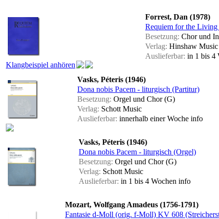
Forrest, Dan (1978)
Requiem for the Living 
Besetzung:
Chor und In
Verlag:
Hinshaw Music
Auslieferbar:
in 1 bis 
Klangbeispiel anhören
Vasks, Péteris (1946)
Dona nobis Pacem - liturgisch (Partitur)
Besetzung:
Orgel und Chor (G)
Verlag:
Schott Music
Auslieferbar:
innerhalb einer Woche
info
Vasks, Péteris (1946)
Dona nobis Pacem - liturgisch (Orgel)
Besetzung:
Orgel und Chor (G)
Verlag:
Schott Music
Auslieferbar:
in 1 bis 4 Wochen
info
Mozart, Wolfgang Amadeus (1756-1791)
Fantasie d-Moll (orig. f-Moll) KV 608 (Streicher