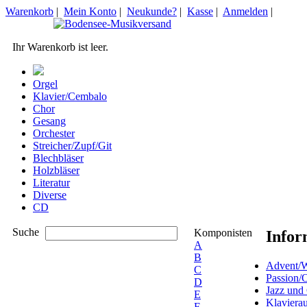
Warenkorb
|
Mein Konto
|
Neukunde?
|
Kasse
|
Anmelden
|
Ihr Warenkorb ist leer.
Orgel
Klavier/Cembalo
Chor
Gesang
Orchester
Streicher/Zupf/Git
Blechbläser
Holzbläser
Literatur
Diverse
CD
Suche
Komponisten
Infor
A
B
Advent/W
C
Passion/
D
Jazz und
E
Klaviera
F