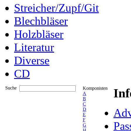
Streicher/Zupf/Git
Blechbläser
Holzbläser
Literatur
Diverse
CD
Suche
Komponisten
In
A
B
C
Adv
D
E
F
Pas
G
H