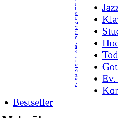
Jaz
I
J
K
Kla
L
M
Stu
N
O
P
Hoc
Q
R
Tod
S
T
U
Got
V
W
Ev.
X
Y
Z
Kom
Bestseller