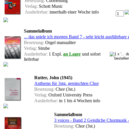
Besetzung:
Chorleitung
Verlag:
Schott Music
Auslieferbar:
innerhalb einer Woche
info
Sammelalbum
... das spiele ich morgen Band 7 - sehr leicht ausführbar
Besetzung:
Orgel manualiter
Verlag:
Strube
Auslieferbar:
1 Expl.
an Lager
und sofort
lieferbar
Rutter, John (1945)
Anthems für 3stg. gemischten Chor
Besetzung:
Chor (3st.)
Verlag:
Oxford University Press
Auslieferbar:
in 1 bis 4 Wochen
info
Sammelalbum
3 voices - Band 2 Geistliche Chormusi
Besetzung:
Chor (3st.)