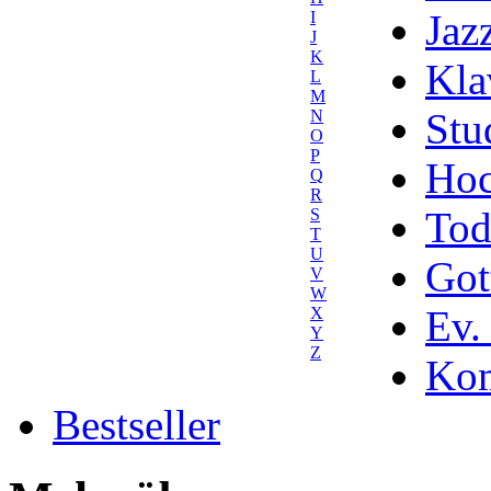
Jaz
I
J
K
Kla
L
M
Stu
N
O
P
Hoc
Q
R
Tod
S
T
U
Got
V
W
Ev.
X
Y
Z
Kom
Bestseller