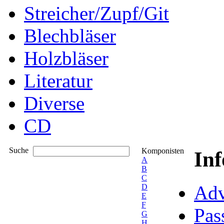
Streicher/Zupf/Git
Blechbläser
Holzbläser
Literatur
Diverse
CD
Suche
Komponisten
In
A
B
C
Adv
D
E
F
Pas
G
H