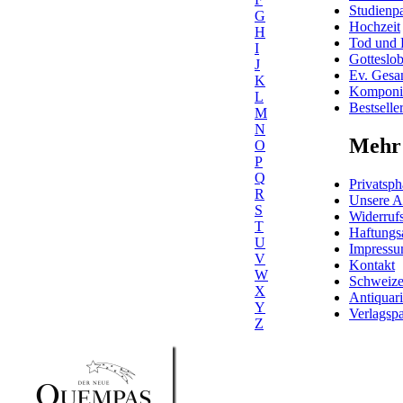
Studienpa
G
Hochzeit
H
Tod und 
I
Gotteslo
J
Ev. Gesa
K
Komponis
L
Bestselle
M
N
Mehr 
O
P
Q
Privatsph
R
Unsere 
S
Widerrufs
T
Haftungs
U
Impress
V
Kontakt
W
Schweiz
X
Antiquar
Y
Verlagspa
Z