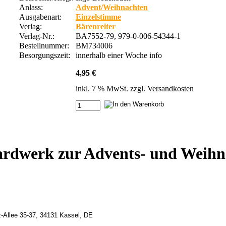
Anlass:
Advent/Weihnachten
Ausgabenart:
Einzelstimme
Verlag:
Bärenreiter
Verlag-Nr.:
BA7552-79, 979-0-006-54344-1
Bestellnummer:
BM734006
Besorgungszeit:
innerhalb einer Woche
info
4,95 €
inkl. 7 % MwSt. zzgl.
Versandkosten
rdwerk zur Advents- und Weihnac
z-Allee 35-37, 34131 Kassel, DE