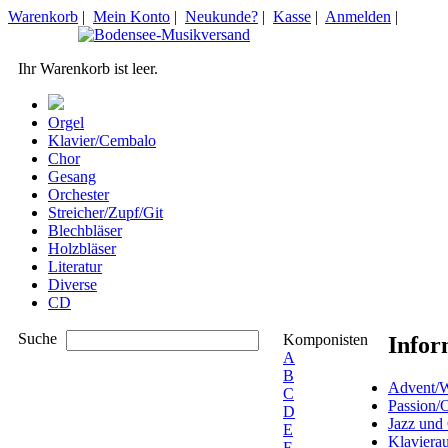
Warenkorb
|
Mein Konto
|
Neukunde?
|
Kasse
|
Anmelden
|
Ihr Warenkorb ist leer.
Orgel
Klavier/Cembalo
Chor
Gesang
Orchester
Streicher/Zupf/Git
Blechbläser
Holzbläser
Literatur
Diverse
CD
Suche
Komponisten
Infor
A
B
Advent/W
C
Passion/
D
Jazz und
E
Klaviera
F