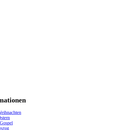
mationen
eihnachten
Ostern
 Gospel
uszug