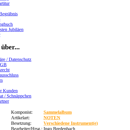
rtitur
Begräbnis
b
ngbuch
ten Jubiläen
r
über...
äre / Datenschutz
AGB
recht
ausschluss
um
er Kunden
iat / Schnäppchen
rtner
Komponist:
Sammelalbum
Artikelart:
NOTEN
Besetzung:
Verschiedene Instrument(e)
Bearbeiter/Hrsg.:
Ingo Bredenbach