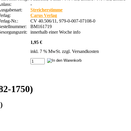
nlass:
-
usgabenart:
Streicherstimme
erlag:
Carus Verlag
erlag-Nr.:
CV 40.506/11, 979-0-007-07108-0
estellnummer:
BM161719
esorgungszeit:
innerhalb einer Woche
info
1,95 €
inkl. 7 % MwSt. zzgl.
Versandkosten
82-1750)
)