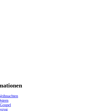
mationen
eihnachten
Ostern
 Gospel
uszug