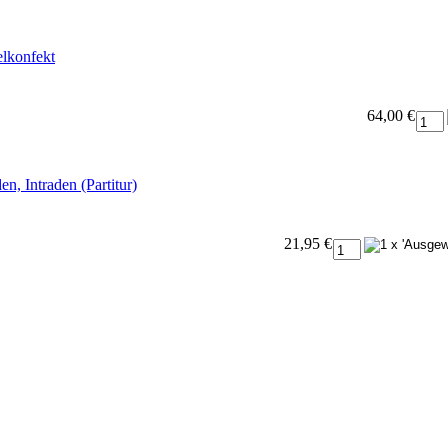
lkonfekt
64,00 €
, Intraden (Partitur)
21,95 €