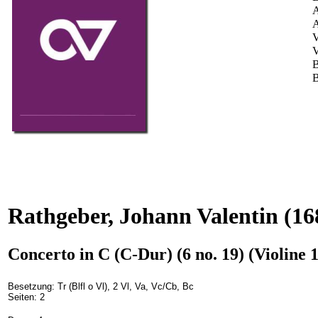
A
A
V
V
B
B
Rathgeber, Johann Valentin
(16
Concerto in C (C-Dur) (6 no. 19) (Violine 1
Besetzung: Tr (Blfl o Vl), 2 Vl, Va, Vc/Cb, Bc
Seiten: 2