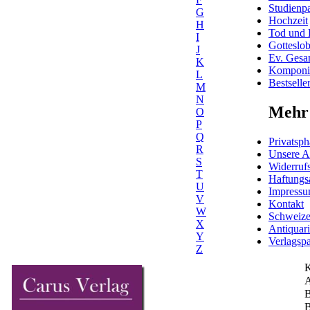
Studienpa
G
Hochzeit
H
Tod und 
I
Gotteslo
J
Ev. Gesa
K
Komponis
L
Bestselle
M
N
Mehr 
O
P
Q
Privatsph
R
Unsere 
S
Widerrufs
T
Haftungs
U
Impress
V
Kontakt
W
Schweiz
X
Antiquar
Y
Verlagspa
Z
K
A
B
B