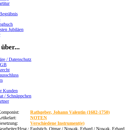
rtitur
Begräbnis
b
ngbuch
ten Jubiläen
r
über...
äre / Datenschutz
AGB
recht
ausschluss
um
er Kunden
iat / Schnäppchen
rtner
omponist:
Rathgeber, Johann Valentin (1682-1750)
rtikelart:
NOTEN
esetzung:
Verschiedene Instrument(e)
earbeiter/Hrsg.:
Faulstich, Otmar / Nowak, Erhard / Nowak, Erhard