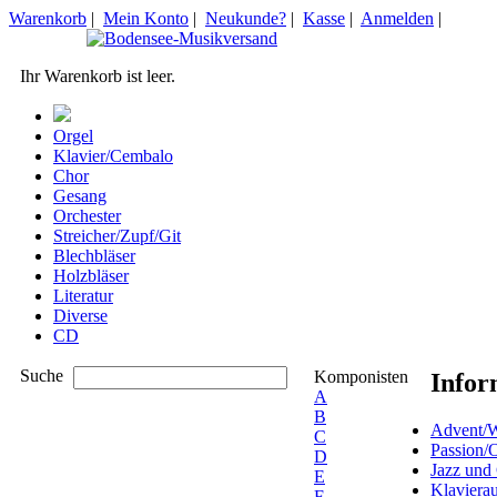
Warenkorb
|
Mein Konto
|
Neukunde?
|
Kasse
|
Anmelden
|
Ihr Warenkorb ist leer.
Orgel
Klavier/Cembalo
Chor
Gesang
Orchester
Streicher/Zupf/Git
Blechbläser
Holzbläser
Literatur
Diverse
CD
Suche
Komponisten
Infor
A
B
Advent/W
C
Passion/
D
Jazz und
E
Klaviera
F