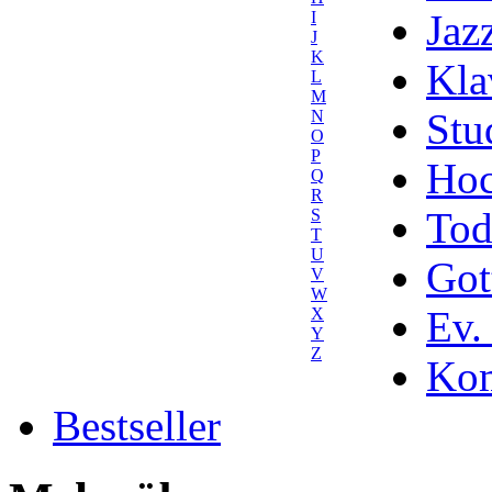
Jaz
I
J
K
Kla
L
M
Stu
N
O
P
Hoc
Q
R
Tod
S
T
U
Got
V
W
Ev.
X
Y
Z
Kom
Bestseller