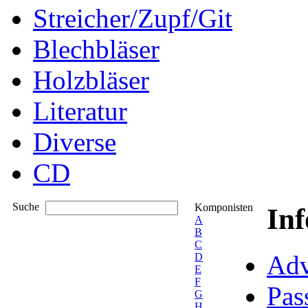
Streicher/Zupf/Git
Blechbläser
Holzbläser
Literatur
Diverse
CD
Suche
Komponisten
In
A
B
C
Adv
D
E
F
Pas
G
H