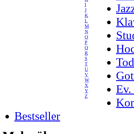
Jaz
I
J
K
Kla
L
M
Stu
N
O
P
Hoc
Q
R
Tod
S
T
U
Got
V
W
Ev.
X
Y
Z
Kom
Bestseller