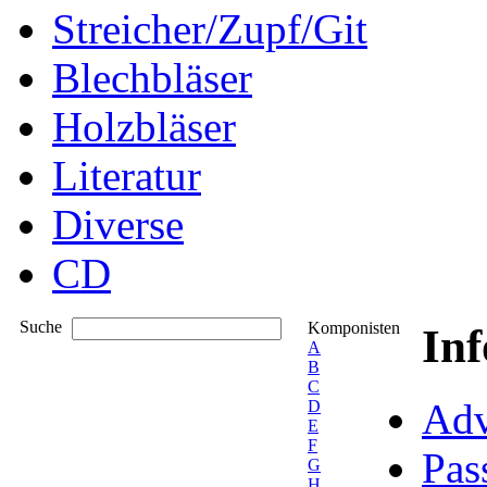
Streicher/Zupf/Git
Blechbläser
Holzbläser
Literatur
Diverse
CD
Suche
Komponisten
In
A
B
C
Adv
D
E
F
Pas
G
H