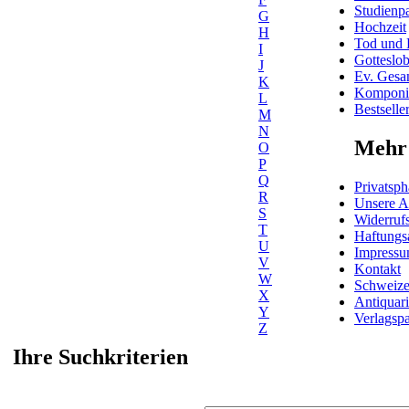
Studienpa
G
Hochzeit
H
Tod und 
I
Gotteslo
J
Ev. Gesa
K
Komponis
L
Bestselle
M
N
Mehr 
O
P
Q
Privatsph
R
Unsere 
S
Widerrufs
T
Haftungs
U
Impress
V
Kontakt
W
Schweiz
X
Antiquar
Y
Verlagspa
Z
Ihre Suchkriterien