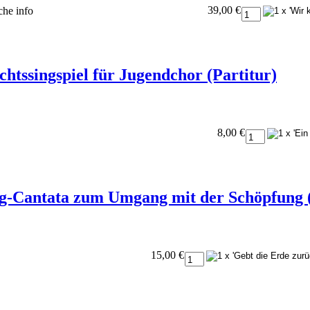
39,00 €
oche
info
achtssingspiel für Jugendchor (Partitur)
8,00 €
g-Cantata zum Umgang mit der Schöpfung (
15,00 €