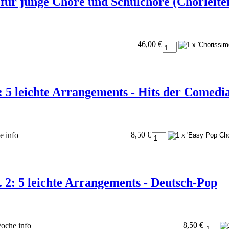
für junge Chöre und Schulchöre (Chorleite
46,00 €
: 5 leichte Arrangements - Hits der Comed
8,50 €
he
info
 2: 5 leichte Arrangements - Deutsch-Pop
8,50 €
 Woche
info