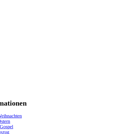
mationen
eihnachten
Ostern
 Gospel
uszug