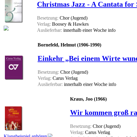
Christmas Jazz - A Cantata for
Besetzung:
Chor (Jugend)
Verlag:
Boosey & Hawkes
Auslieferbar:
innerhalb einer Woche
info
Bornefeld, Helmut (1906-1990)
Einkehr „Bei einem Wirte wun
Besetzung:
Chor (Jugend)
Verlag:
Carus Verlag
Auslieferbar:
innerhalb einer Woche
info
Kraus, Joo (1966)
Wir kommen groß rau
Besetzung:
Chor (Jugend)
Verlag:
Carus Verlag
Klangbeispiel anhören