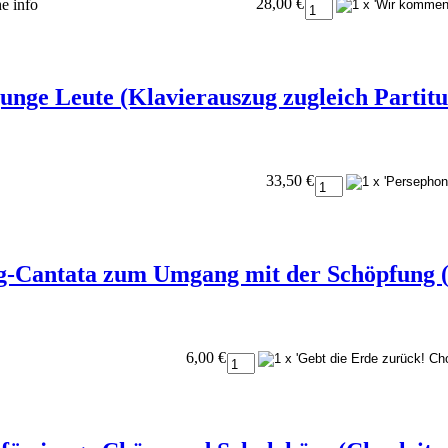
28,00 €
he
info
junge Leute (Klavierauszug zugleich Partitu
33,50 €
g-Cantata zum Umgang mit der Schöpfung 
6,00 €