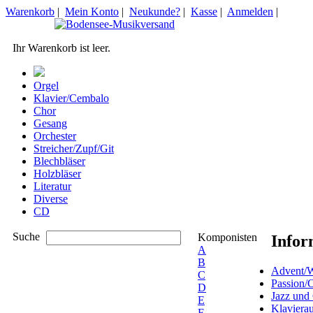
Warenkorb
|
Mein Konto
|
Neukunde?
|
Kasse
|
Anmelden
|
Ihr Warenkorb ist leer.
Orgel
Klavier/Cembalo
Chor
Gesang
Orchester
Streicher/Zupf/Git
Blechbläser
Holzbläser
Literatur
Diverse
CD
Suche
Komponisten
Infor
A
B
Advent/W
C
Passion/
D
Jazz und
E
Klaviera
F