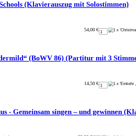
 Schools (Klavierauszug mit Solostimmen)
54,00 €
dermild“ (BoWV 86) (Partitur mit 3 Stimm
14,50 €
s - Gemeinsam singen – und gewinnen (Kla