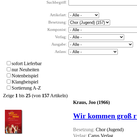
Suchbegriff:
Artikelart:
Besetzung:
Komponist:
Verlag:
Ausgabe:
Anlass:
sofort Lieferbar
nur Neuheiten
Notenbeispiel
Klangbeispiel
Sortierung A-Z
Zeige
1
bis
25
(von
157
Artikeln)
Kraus, Joo (1966)
Wir kommen groß ra
Besetzung:
Chor (Jugend)
Verlag:
Carus Verlag