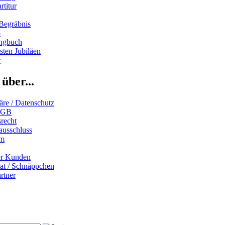
rtitur
Begräbnis
b
ngbuch
ten Jubiläen
r
über...
äre / Datenschutz
AGB
recht
ausschluss
um
er Kunden
iat / Schnäppchen
rtner