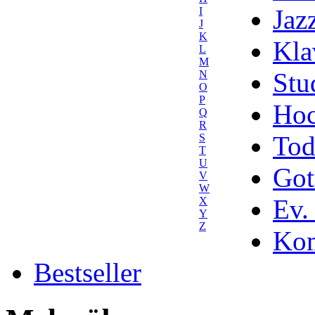
Jaz
I
J
K
Kla
L
M
Stu
N
O
P
Hoc
Q
R
Tod
S
T
U
Got
V
W
Ev.
X
Y
Z
Kom
Bestseller