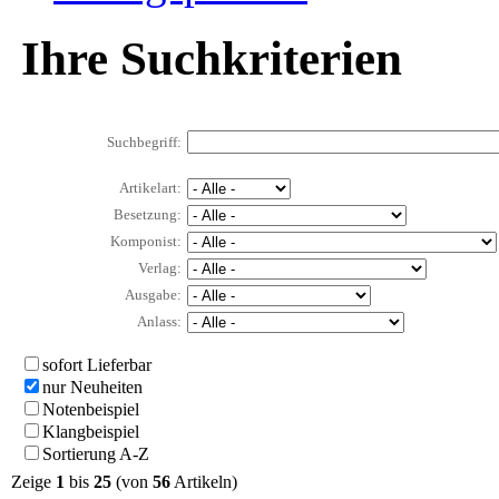
Ihre Suchkriterien
Suchbegriff:
Artikelart:
Besetzung:
Komponist:
Verlag:
Ausgabe:
Anlass:
sofort Lieferbar
nur Neuheiten
Notenbeispiel
Klangbeispiel
Sortierung A-Z
Zeige
1
bis
25
(von
56
Artikeln)