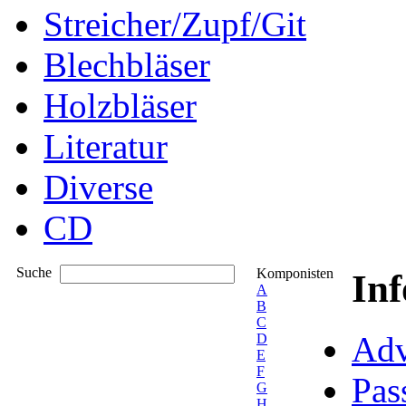
Streicher/Zupf/Git
Blechbläser
Holzbläser
Literatur
Diverse
CD
Suche
Komponisten
In
A
B
C
Adv
D
E
F
Pas
G
H