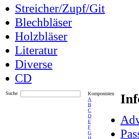
Streicher/Zupf/Git
Blechbläser
Holzbläser
Literatur
Diverse
CD
Suche
Komponisten
In
A
B
C
Adv
D
E
F
Pas
G
H