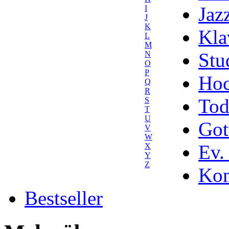
Jaz
I
J
K
Kla
L
M
Stu
N
O
P
Hoc
Q
R
Tod
S
T
U
Got
V
W
Ev.
X
Y
Z
Kom
Bestseller