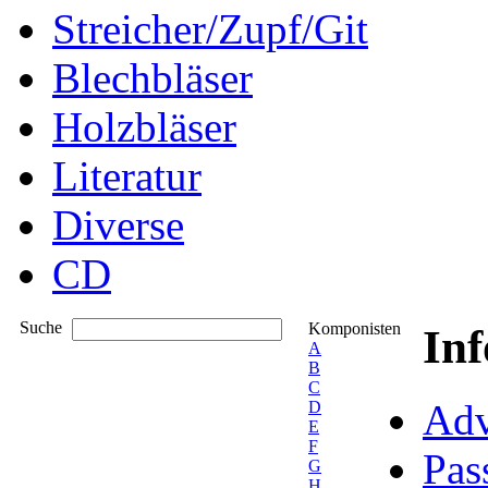
Streicher/Zupf/Git
Blechbläser
Holzbläser
Literatur
Diverse
CD
Suche
Komponisten
In
A
B
C
Adv
D
E
F
Pas
G
H