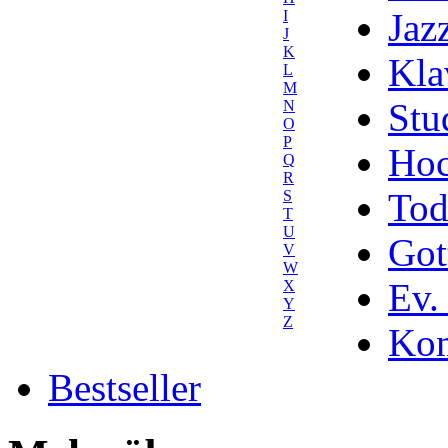
Jaz
I
J
K
Kla
L
M
Stu
N
O
P
Hoc
Q
R
Tod
S
T
U
Got
V
W
Ev.
X
Y
Z
Kom
Bestseller