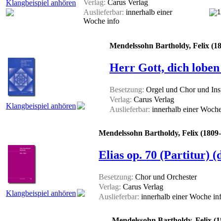
Verlag:
Carus Verlag
Klangbeispiel anhören
Auslieferbar:
innerhalb einer
Woche
info
Mendelssohn Bartholdy, Felix (1
Herr Gott, dich loben
Besetzung:
Orgel und Chor und Inst
Verlag:
Carus Verlag
Klangbeispiel anhören
Auslieferbar:
innerhalb einer Woch
Mendelssohn Bartholdy, Felix (1809
Elias op. 70 (Partitur) 
Besetzung:
Chor und Orchester
Verlag:
Carus Verlag
Klangbeispiel anhören
Auslieferbar:
innerhalb einer Woche
in
Mendelssohn Bartholdy, Felix (1