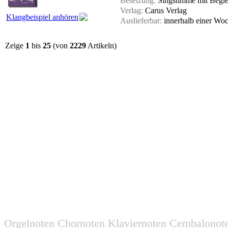
Besetzung:
Singstimme mit Begle
Verlag:
Carus Verlag
Klangbeispiel anhören
Auslieferbar:
innerhalb einer Wo
Zeige
1
bis
25
(von
2229
Artikeln)
Orgelnoten Chornoten Klaviernoten Cembalonot