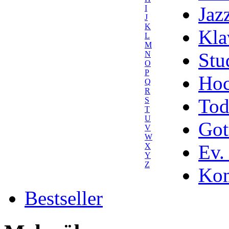
Jaz
I
J
K
Kla
L
M
Stu
N
O
P
Hoc
Q
R
Tod
S
T
U
Got
V
W
Ev.
X
Y
Z
Kom
Bestseller