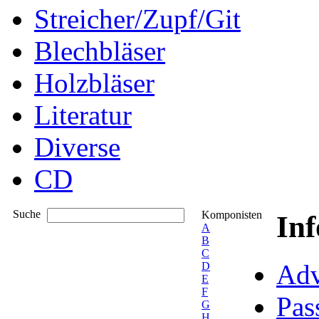
Streicher/Zupf/Git
Blechbläser
Holzbläser
Literatur
Diverse
CD
Suche
Komponisten
In
A
B
C
Adv
D
E
F
Pas
G
H