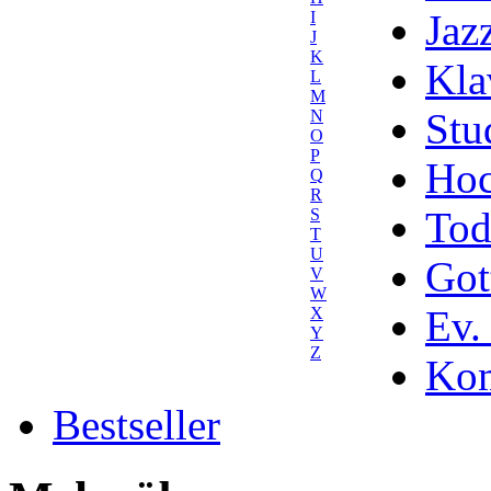
Jaz
I
J
K
Kla
L
M
Stu
N
O
P
Hoc
Q
R
Tod
S
T
U
Got
V
W
Ev.
X
Y
Z
Kom
Bestseller