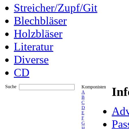
Streicher/Zupf/Git
Blechbläser
Holzbläser
Literatur
Diverse
CD
Suche
Komponisten
In
A
B
C
Adv
D
E
F
Pas
G
H