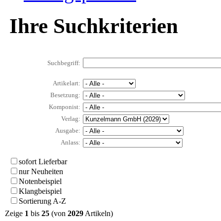
Ihre Suchkriterien
Suchbegriff:
Artikelart:
Besetzung:
Komponist:
Verlag:
Ausgabe:
Anlass:
sofort Lieferbar
nur Neuheiten
Notenbeispiel
Klangbeispiel
Sortierung A-Z
Zeige
1
bis
25
(von
2029
Artikeln)