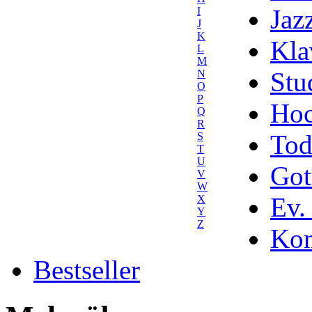
Jaz
I
J
K
Kla
L
M
Stu
N
O
P
Hoc
Q
R
Tod
S
T
U
Got
V
W
Ev.
X
Y
Z
Kom
Bestseller