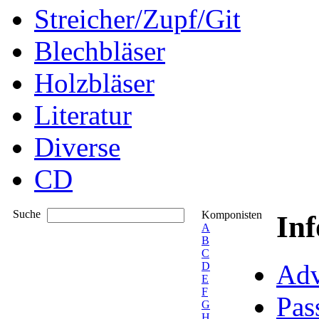
Streicher/Zupf/Git
Blechbläser
Holzbläser
Literatur
Diverse
CD
Suche
Komponisten
In
A
B
C
Adv
D
E
F
Pas
G
H