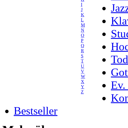
Jaz
I
J
K
Kla
L
M
Stu
N
O
P
Hoc
Q
R
Tod
S
T
U
Got
V
W
Ev.
X
Y
Z
Kom
Bestseller