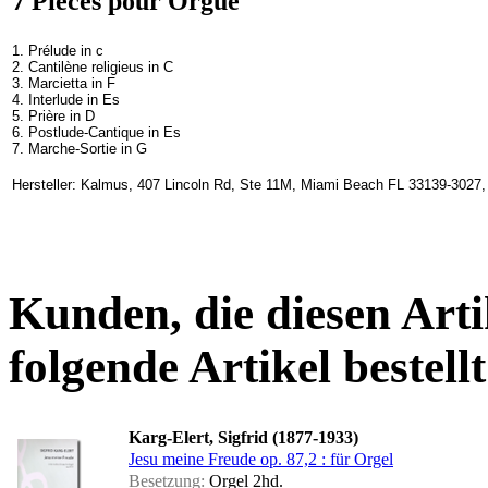
7 Piéces pour Orgue
1. Prélude in c
2. Cantilène religieus in C
3. Marcietta in F
4. Interlude in Es
5. Prière in D
6. Postlude-Cantique in Es
7. Marche-Sortie in G
Hersteller: Kalmus, 407 Lincoln Rd, Ste 11M, Miami Beach FL 33139-3027
Kunden, die diesen Arti
folgende Artikel bestellt
Karg-Elert, Sigfrid (1877-1933)
Jesu meine Freude op. 87,2 : für Orgel
Besetzung:
Orgel 2hd.