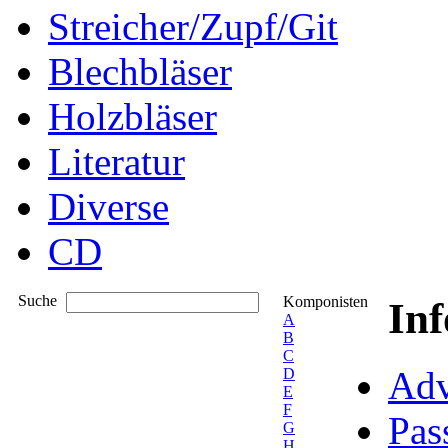
Streicher/Zupf/Git
Blechbläser
Holzbläser
Literatur
Diverse
CD
Suche
Komponisten
In
A
B
C
Adv
D
E
F
Pas
G
H