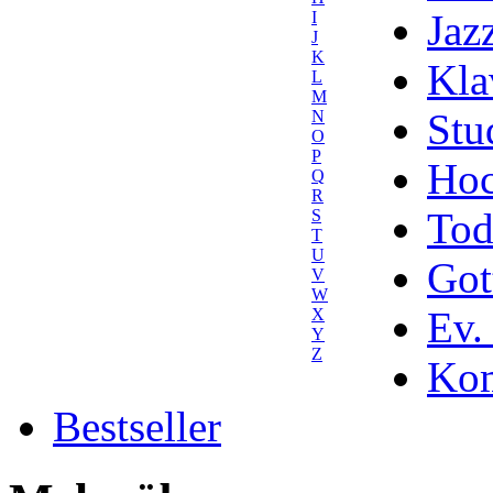
Jaz
I
J
K
Kla
L
M
Stu
N
O
P
Hoc
Q
R
Tod
S
T
U
Got
V
W
Ev.
X
Y
Z
Kom
Bestseller