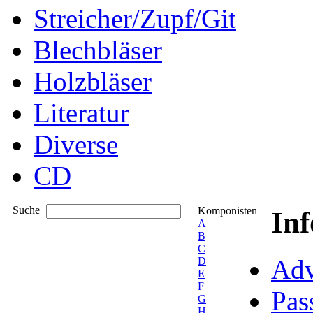
Streicher/Zupf/Git
Blechbläser
Holzbläser
Literatur
Diverse
CD
Suche
Komponisten
In
A
B
C
Adv
D
E
F
Pas
G
H