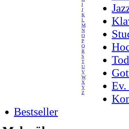
Jaz
I
J
K
Kla
L
M
Stu
N
O
P
Hoc
Q
R
Tod
S
T
U
Got
V
W
Ev.
X
Y
Z
Kom
Bestseller