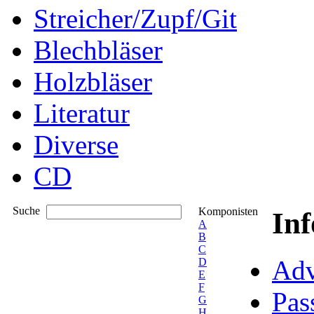
Streicher/Zupf/Git
Blechbläser
Holzbläser
Literatur
Diverse
CD
Suche
Komponisten
In
A
B
C
Adv
D
E
F
Pas
G
H