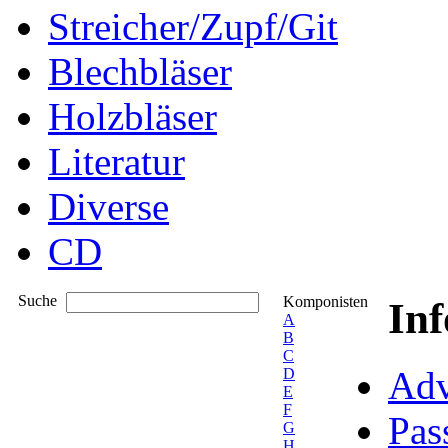
Streicher/Zupf/Git
Blechbläser
Holzbläser
Literatur
Diverse
CD
Suche
Komponisten
In
A
B
C
Adv
D
E
F
Pas
G
H