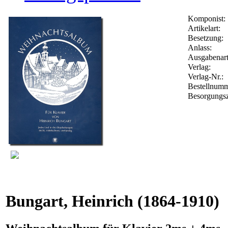
Komponist:
Artikelart:
Besetzung:
Anlass:
Ausgabenart
Verlag:
Verlag-Nr.:
Bestellnum
Besorgungsz
Bungart, Heinrich
(1864-1910)