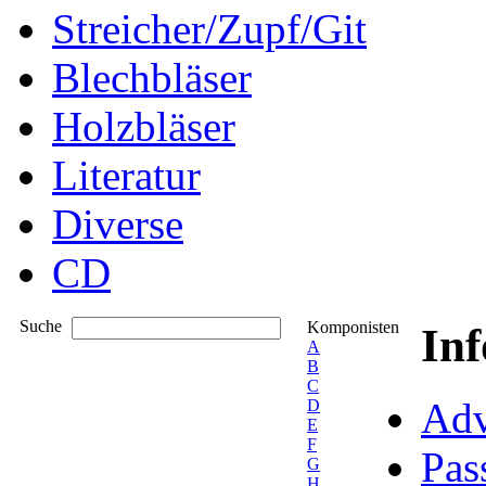
Streicher/Zupf/Git
Blechbläser
Holzbläser
Literatur
Diverse
CD
Suche
Komponisten
In
A
B
C
Adv
D
E
F
Pas
G
H