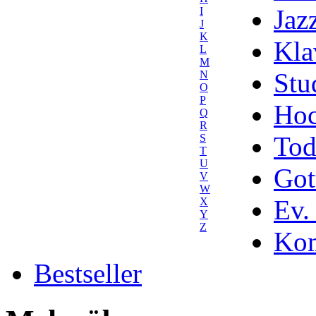
Jaz
I
J
K
Kla
L
M
Stu
N
O
P
Hoc
Q
R
Tod
S
T
U
Got
V
W
Ev.
X
Y
Z
Kom
Bestseller