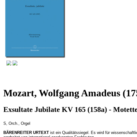
Mozart, Wolfgang Amadeus
(17
Exsultate Jubilate KV 165 (158a) - Motett
S, Orch., Orgel
BÄRENREITER URTEXT
ist ein Qualitätssiegel. Es wird für wissenschaft