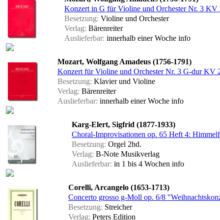
Konzert in G für Violine und Orchester Nr. 3 KV 2
Besetzung:
Violine und Orchester
Verlag:
Bärenreiter
Auslieferbar:
innerhalb einer Woche
info
Mozart, Wolfgang Amadeus (1756-1791)
Konzert für Violine und Orchester Nr. 3 G-dur KV 
Besetzung:
Klavier und Violine
Verlag:
Bärenreiter
Auslieferbar:
innerhalb einer Woche
info
Karg-Elert, Sigfrid (1877-1933)
Choral-Improvisationen op. 65 Heft 4: Himmelf
Besetzung:
Orgel 2hd.
Verlag:
B-Note Musikverlag
Auslieferbar:
in 1 bis 4 Wochen
info
Corelli, Arcangelo (1653-1713)
Concerto grosso g-Moll op. 6/8 "Weihnachtskonze
Besetzung:
Streicher
Verlag:
Peters Edition