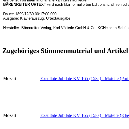
erarbeitet von international anerkannten Fachleuten.
BÄRENREITER URTEXT
wird nach klar formulierten Editionsrichtlinien edi
Dauer: 1899/12/30 00:17:00.000
Ausgabe: Klavierauszug, Urtextausgabe
Hersteller: Bärenreiter-Verlag, Karl Vötterle GmbH & Co. KGHeinrich-Schüt
Zugehöriges Stimmenmaterial und Artikel
Mozart
Exsultate Jubilate KV 165 (158a) - Motette (Parti
Mozart
Exsultate Jubilate KV 165 (158a) - Motette (Kla