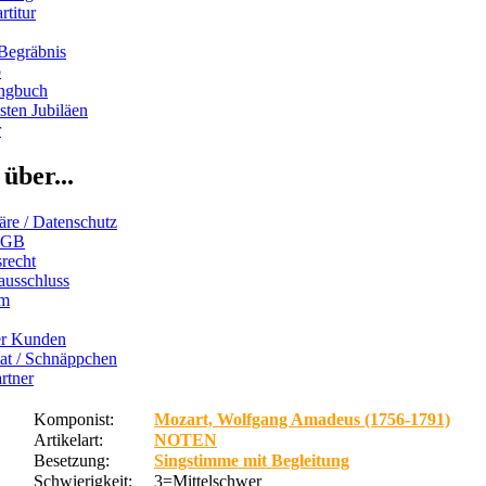
rtitur
Begräbnis
b
ngbuch
ten Jubiläen
r
über...
äre / Datenschutz
AGB
recht
ausschluss
um
er Kunden
iat / Schnäppchen
rtner
Komponist:
Mozart, Wolfgang Amadeus (1756-1791)
Artikelart:
NOTEN
Besetzung:
Singstimme mit Begleitung
Schwierigkeit:
3=Mittelschwer