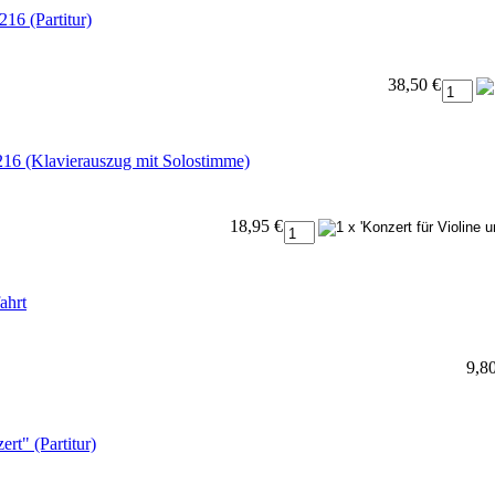
16 (Partitur)
38,50 €
216 (Klavierauszug mit Solostimme)
18,95 €
ahrt
9,8
rt" (Partitur)