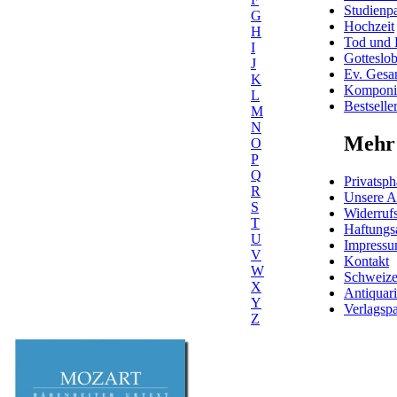
Studienpa
G
Hochzeit
H
Tod und 
I
Gotteslo
J
Ev. Gesa
K
Komponis
L
Bestselle
M
N
Mehr 
O
P
Q
Privatsph
R
Unsere 
S
Widerrufs
T
Haftungs
U
Impress
V
Kontakt
W
Schweiz
X
Antiquar
Y
Verlagspa
Z