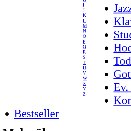
Jaz
I
J
K
Kla
L
M
Stu
N
O
P
Hoc
Q
R
Tod
S
T
U
Got
V
W
Ev.
X
Y
Z
Kom
Bestseller