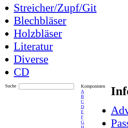
Streicher/Zupf/Git
Blechbläser
Holzbläser
Literatur
Diverse
CD
Suche
Komponisten
In
A
B
C
Adv
D
E
F
Pas
G
H