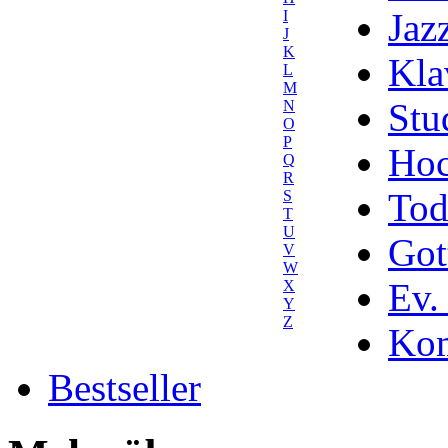
Jaz
I
J
K
Kla
L
M
Stu
N
O
P
Hoc
Q
R
Tod
S
T
U
Got
V
W
Ev.
X
Y
Z
Kom
Bestseller