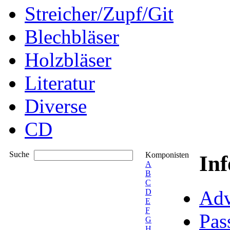
Streicher/Zupf/Git
Blechbläser
Holzbläser
Literatur
Diverse
CD
Suche
Komponisten
In
A
B
C
Adv
D
E
F
Pas
G
H