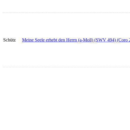
Schütz
Meine Seele erhebt den Herrn (a-Moll) (SWV 494) (Coro 2