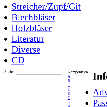
Streicher/Zupf/Git
Blechbläser
Holzbläser
Literatur
Diverse
CD
Suche
Komponisten
In
A
B
C
Adv
D
E
F
Pas
G
H