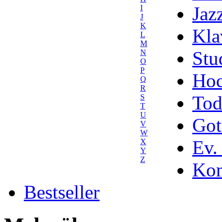
Jaz
I
J
K
Kla
L
M
Stu
N
O
P
Hoc
Q
R
Tod
S
T
U
Got
V
W
Ev.
X
Y
Z
Kom
Bestseller