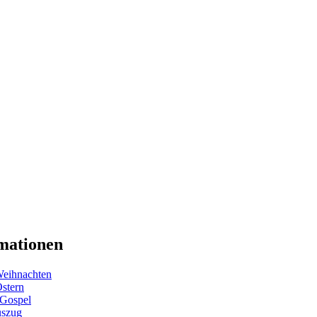
mationen
eihnachten
Ostern
 Gospel
uszug