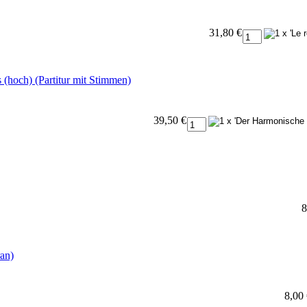
31,80 €
 (hoch) (Partitur mit Stimmen)
39,50 €
8
an)
8,00