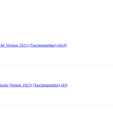
e Version 1921) (Taschenpartitur) (d/e/f)
che Version 1923) (Taschenpartitur) (d/f)