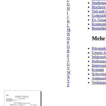
Studienpa
G
Hochzeit
H
Tod und 
I
Gotteslo
J
Ev. Gesa
K
Komponis
L
Bestselle
M
N
Mehr 
O
P
Q
Privatsph
R
Unsere 
S
Widerrufs
T
Haftungs
U
Impress
V
Kontakt
W
Schweiz
X
Antiquar
Y
Verlagspa
Z