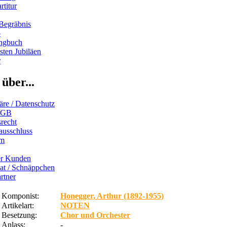
rtitur
Begräbnis
b
ngbuch
ten Jubiläen
r
über...
äre / Datenschutz
AGB
recht
ausschluss
um
er Kunden
iat / Schnäppchen
rtner
Komponist:
Honegger, Arthur (1892-1955)
Artikelart:
NOTEN
Besetzung:
Chor und Orchester
Anlass:
-