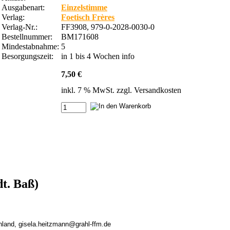
Ausgabenart:
Einzelstimme
Verlag:
Foetisch Frères
Verlag-Nr.:
FF3908, 979-0-2028-0030-0
Bestellnummer:
BM171608
Mindestabnahme:
5
Besorgungszeit:
in 1 bis 4 Wochen
info
7,50 €
inkl. 7 % MwSt. zzgl.
Versandkosten
t. Baß)
chland, gisela.heitzmann@grahl-ffm.de