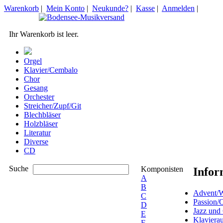
Warenkorb
|
Mein Konto
|
Neukunde?
|
Kasse
|
Anmelden
|
Ihr Warenkorb ist leer.
Orgel
Klavier/Cembalo
Chor
Gesang
Orchester
Streicher/Zupf/Git
Blechbläser
Holzbläser
Literatur
Diverse
CD
Suche
Komponisten
Infor
A
B
Advent/W
C
Passion/
D
Jazz und
E
Klaviera
F