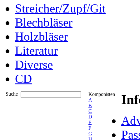
Streicher/Zupf/Git
Blechbläser
Holzbläser
Literatur
Diverse
CD
Suche
Komponisten
In
A
B
C
Adv
D
E
F
Pas
G
H