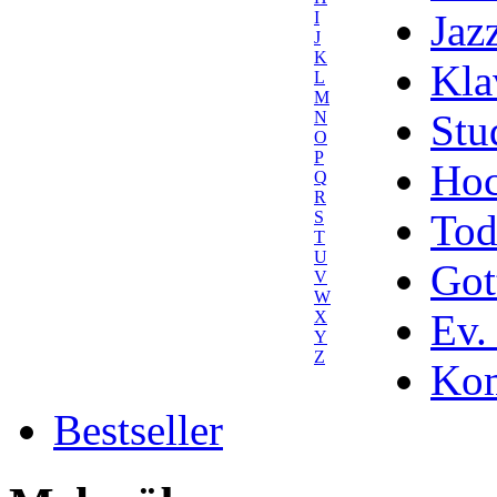
Jaz
I
J
K
Kla
L
M
Stu
N
O
P
Hoc
Q
R
Tod
S
T
U
Got
V
W
Ev.
X
Y
Z
Kom
Bestseller