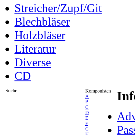
Streicher/Zupf/Git
Blechbläser
Holzbläser
Literatur
Diverse
CD
Suche
Komponisten
In
A
B
C
Adv
D
E
F
Pas
G
H