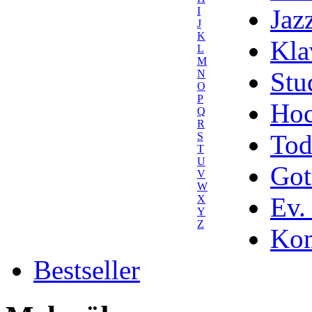
Jaz
I
J
K
Kla
L
M
Stu
N
O
P
Hoc
Q
R
Tod
S
T
U
Got
V
W
Ev.
X
Y
Z
Kom
Bestseller