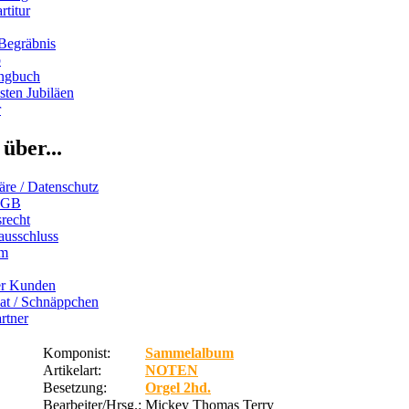
rtitur
Begräbnis
b
ngbuch
ten Jubiläen
r
über...
äre / Datenschutz
AGB
recht
ausschluss
um
er Kunden
iat / Schnäppchen
rtner
Komponist:
Sammelalbum
Artikelart:
NOTEN
Besetzung:
Orgel 2hd.
Bearbeiter/Hrsg.:
Mickey Thomas Terry