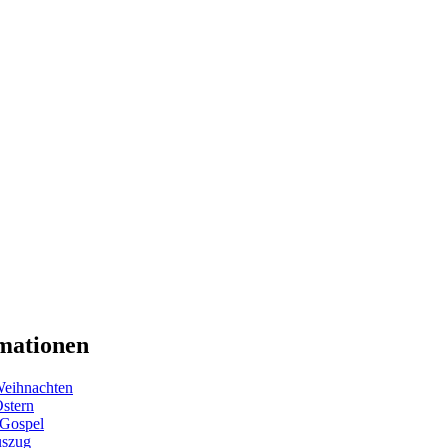
mationen
eihnachten
Ostern
 Gospel
uszug