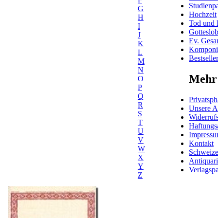
Studienpa
G
Hochzeit
H
Tod und 
I
Gotteslo
J
Ev. Gesa
K
Komponis
L
Bestselle
M
N
Mehr 
O
P
Q
Privatsph
R
Unsere 
S
Widerrufs
T
Haftungs
U
Impress
V
Kontakt
W
Schweiz
X
Antiquar
Y
Verlagspa
Z