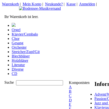
Warenkorb
|
Mein Konto
|
Neukunde?
|
Kasse
|
Anmelden
|
Ihr Warenkorb ist leer.
Orgel
Klavier/Cembalo
Chor
Gesang
Orchester
Streicher/Zupf/Git
Blechbläser
Holzbläser
Literatur
Diverse
CD
Suche
Komponisten
Infor
A
B
Advent/W
C
Passion/
D
Jazz und
E
Klaviera
F