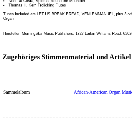
Noel Da Costa, Spiritual,Round the Mountain
Thomas H. Kerr, Frolicking Flutes
Tunes included are LET US BREAK BREAD, VENI EMMANUEL, plus 3 other
Organ
Hersteller: MorningStar Music Publishers, 1727 Larkin Williams Road, 630
Zugehöriges Stimmenmaterial und Artikel
Sammelalbum
African-American Organ Musi