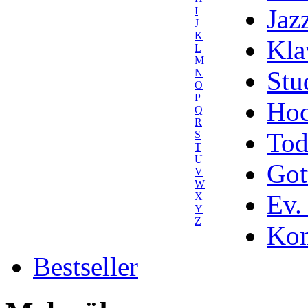
Jaz
I
J
K
Kla
L
M
Stu
N
O
P
Hoc
Q
R
Tod
S
T
U
Got
V
W
Ev.
X
Y
Z
Kom
Bestseller