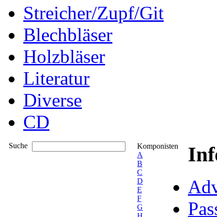
Streicher/Zupf/Git
Blechbläser
Holzbläser
Literatur
Diverse
CD
Suche
Komponisten
In
A
B
C
Adv
D
E
F
Pas
G
H