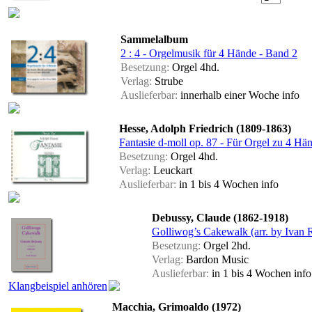
Sammelalbum
2 : 4 - Orgelmusik für 4 Hände - Band 2
Besetzung:
Orgel 4hd.
Verlag:
Strube
Auslieferbar:
innerhalb einer Woche
info
Hesse, Adolph Friedrich (1809-1863)
Fantasie d-moll op. 87 - Für Orgel zu 4 Hä
Besetzung:
Orgel 4hd.
Verlag:
Leuckart
Auslieferbar:
in 1 bis 4 Wochen
info
Debussy, Claude (1862-1918)
Golliwog’s Cakewalk (arr. by Ivan 
Besetzung:
Orgel 2hd.
Verlag:
Bardon Music
Auslieferbar:
in 1 bis 4 Wochen
info
Klangbeispiel anhören
Macchia, Grimoaldo (1972)