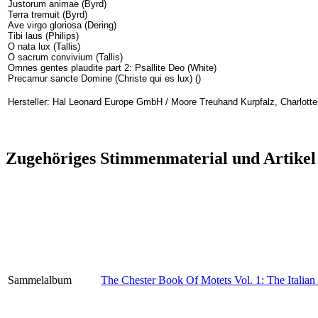
Justorum animae (Byrd)
Terra tremuit (Byrd)
Ave virgo gloriosa (Dering)
Tibi laus (Philips)
O nata lux (Tallis)
O sacrum convivium (Tallis)
Omnes gentes plaudite part 2: Psallite Deo (White)
Precamur sancte Domine (Christe qui es lux) ()
Hersteller: Hal Leonard Europe GmbH / Moore Treuhand Kurpfalz, Charlotte
Zugehöriges Stimmenmaterial und Artikel
Sammelalbum
The Chester Book Of Motets Vol. 1: The Italian