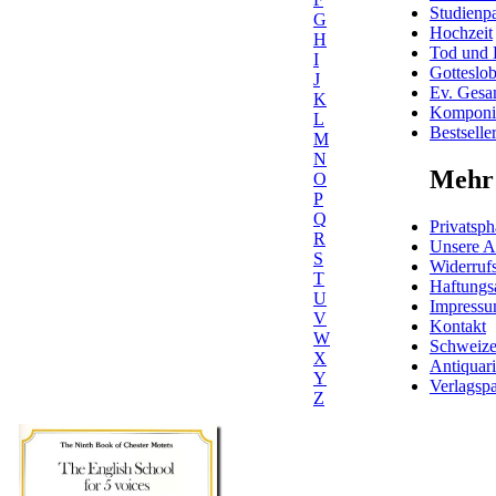
Studienpa
G
Hochzeit
H
Tod und 
I
Gotteslo
J
Ev. Gesa
K
Komponis
L
Bestselle
M
N
Mehr 
O
P
Q
Privatsph
R
Unsere 
S
Widerrufs
T
Haftungs
U
Impress
V
Kontakt
W
Schweiz
X
Antiquar
Y
Verlagspa
Z