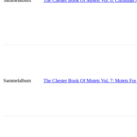
Sammelalbum
The Chester Book Of Motets Vol. 6: Christmas 
Sammelalbum
The Chester Book Of Motets Vol. 7: Motets For