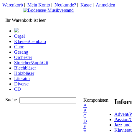
Warenkorb
|
Mein Konto
|
Neukunde?
|
Kasse
|
Anmelden
|
Ihr Warenkorb ist leer.
Orgel
Klavier/Cembalo
Chor
Gesang
Orchester
Streicher/Zupf/Git
Blechbläser
Holzbläser
Literatur
Diverse
CD
Suche
Komponisten
Infor
A
B
Advent/W
C
Passion/
D
Jazz und
E
Klaviera
F