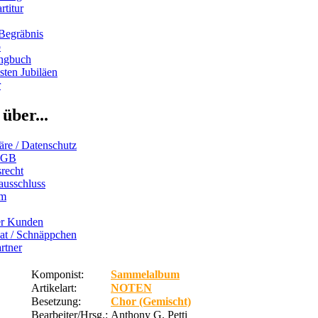
rtitur
Begräbnis
b
ngbuch
ten Jubiläen
r
über...
äre / Datenschutz
AGB
recht
ausschluss
um
er Kunden
iat / Schnäppchen
rtner
Komponist:
Sammelalbum
Artikelart:
NOTEN
Besetzung:
Chor (Gemischt)
Bearbeiter/Hrsg.:
Anthony G. Petti