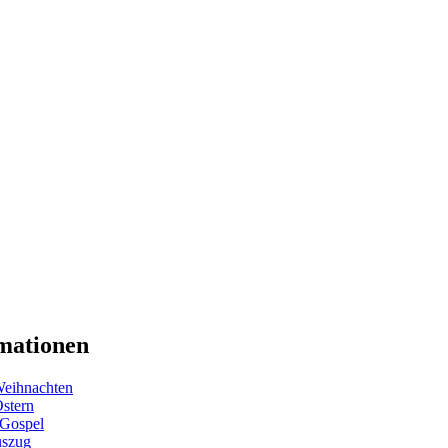
mationen
eihnachten
Ostern
 Gospel
uszug