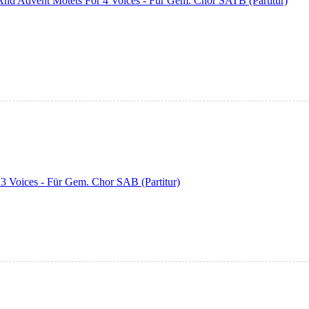
And Advent Motets For 4 Voices - Für Gem. Chor SATB (Partitur)
 3 Voices - Für Gem. Chor SAB (Partitur)