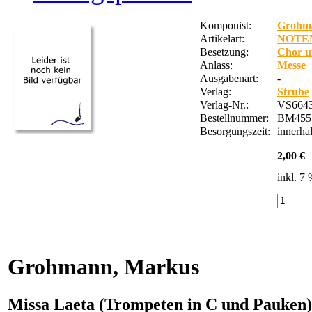
Komponist:
Grohm
Artikelart:
NOTE
Besetzung:
Chor u
Anlass:
Messe
Ausgabenart:
-
Verlag:
Strube
Verlag-Nr.:
VS6643
Bestellnummer:
BM455
Besorgungszeit:
innerha
2,00 €
inkl. 7
Grohmann, Markus
Missa Laeta (Trompeten in C und Pauken)