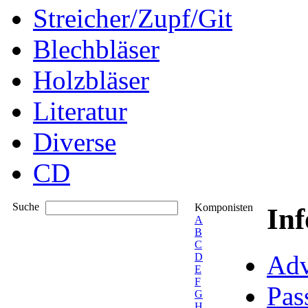
Streicher/Zupf/Git
Blechbläser
Holzbläser
Literatur
Diverse
CD
Suche
Komponisten
In
A
B
C
Adv
D
E
F
Pas
G
H