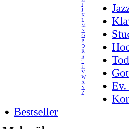
Jaz
I
J
K
Kla
L
M
Stu
N
O
P
Hoc
Q
R
Tod
S
T
U
Got
V
W
Ev.
X
Y
Z
Kom
Bestseller