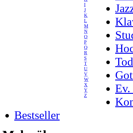
Jaz
I
J
K
Kla
L
M
Stu
N
O
P
Hoc
Q
R
Tod
S
T
U
Got
V
W
Ev.
X
Y
Z
Kom
Bestseller