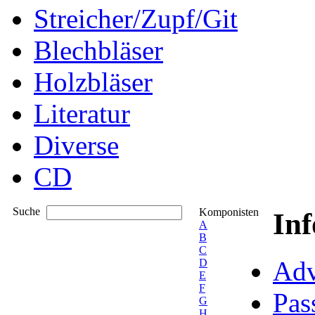
Streicher/Zupf/Git
Blechbläser
Holzbläser
Literatur
Diverse
CD
Suche
Komponisten
In
A
B
C
Adv
D
E
F
Pas
G
H