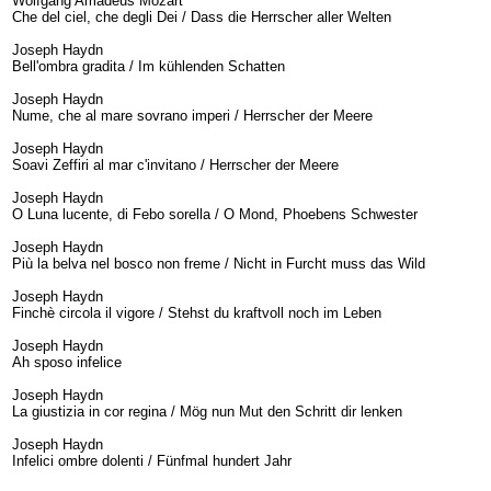
Wolfgang Amadeus Mozart
Che del ciel, che degli Dei / Dass die Herrscher aller Welten
Joseph Haydn
Bell'ombra gradita / Im kühlenden Schatten
Joseph Haydn
Nume, che al mare sovrano imperi / Herrscher der Meere
Joseph Haydn
Soavi Zeffiri al mar c'invitano / Herrscher der Meere
Joseph Haydn
O Luna lucente, di Febo sorella / O Mond, Phoebens Schwester
Joseph Haydn
Più la belva nel bosco non freme / Nicht in Furcht muss das Wild
Joseph Haydn
Finchè circola il vigore / Stehst du kraftvoll noch im Leben
Joseph Haydn
Ah sposo infelice
Joseph Haydn
La giustizia in cor regina / Mög nun Mut den Schritt dir lenken
Joseph Haydn
Infelici ombre dolenti / Fünfmal hundert Jahr