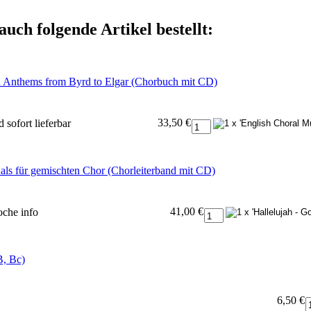
auch folgende Artikel bestellt:
d Anthems from Byrd to Elgar (Chorbuch mit CD)
33,50 €
 sofort lieferbar
uals für gemischten Chor (Chorleiterband mit CD)
41,00 €
Woche
info
B, Bc)
6,50 €