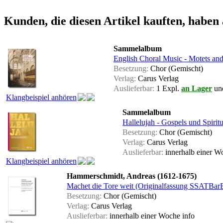
Kunden, die diesen Artikel kauften, haben 
Sammelalbum
English Choral Music - Motets an
Besetzung:
Chor (Gemischt)
Verlag:
Carus Verlag
Auslieferbar:
1 Expl.
an Lager
und
Klangbeispiel anhören
Sammelalbum
Hallelujah - Gospels und Spirit
Besetzung:
Chor (Gemischt)
Verlag:
Carus Verlag
Auslieferbar:
innerhalb einer 
Klangbeispiel anhören
Hammerschmidt, Andreas (1612-1675)
Machet die Tore weit (Originalfassung SSATBar
Besetzung:
Chor (Gemischt)
Verlag:
Carus Verlag
Auslieferbar:
innerhalb einer Woche
info