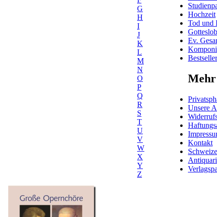
Studienpa
G
Hochzeit
H
Tod und 
I
Gotteslo
J
Ev. Gesa
K
Komponis
L
Bestselle
M
N
Mehr 
O
P
Q
Privatsph
R
Unsere 
S
Widerrufs
T
Haftungs
U
Impress
V
Kontakt
W
Schweiz
X
Antiquar
Y
Verlagspa
Z