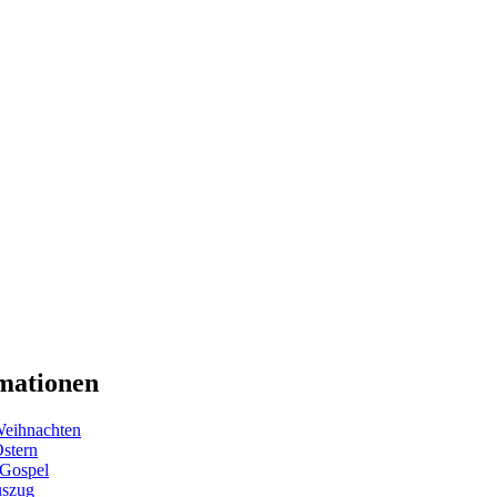
mationen
eihnachten
Ostern
 Gospel
uszug