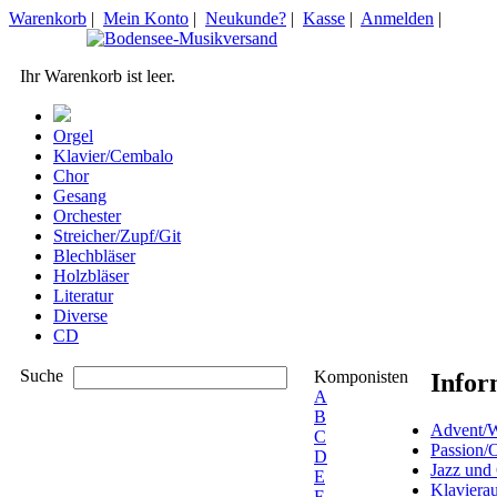
Warenkorb
|
Mein Konto
|
Neukunde?
|
Kasse
|
Anmelden
|
Ihr Warenkorb ist leer.
Orgel
Klavier/Cembalo
Chor
Gesang
Orchester
Streicher/Zupf/Git
Blechbläser
Holzbläser
Literatur
Diverse
CD
Suche
Komponisten
Infor
A
B
Advent/W
C
Passion/
D
Jazz und
E
Klaviera
F