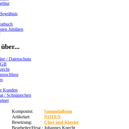
rtitur
Begräbnis
b
ngbuch
ten Jubiläen
r
über...
äre / Datenschutz
AGB
recht
ausschluss
um
er Kunden
iat / Schnäppchen
rtner
Komponist:
Sammelalbum
Artikelart:
NOTEN
Besetzung:
Chor und Klavier
Bearbeiter/Hrsg.:
Johannes Knecht