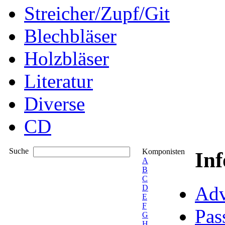
Streicher/Zupf/Git
Blechbläser
Holzbläser
Literatur
Diverse
CD
Suche
Komponisten
In
A
B
C
Adv
D
E
F
Pas
G
H