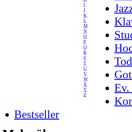
Jaz
I
J
K
Kla
L
M
Stu
N
O
P
Hoc
Q
R
Tod
S
T
U
Got
V
W
Ev.
X
Y
Z
Kom
Bestseller