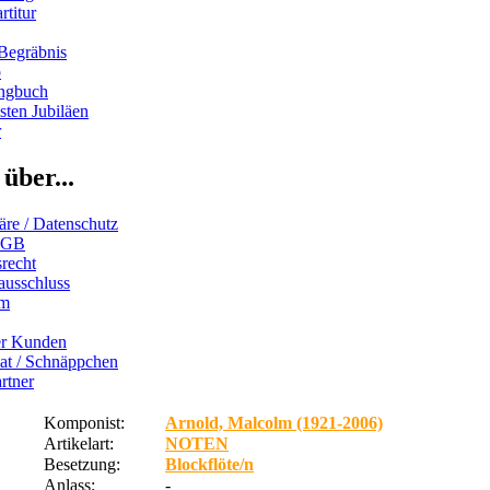
rtitur
Begräbnis
b
ngbuch
ten Jubiläen
r
über...
äre / Datenschutz
AGB
recht
ausschluss
um
er Kunden
iat / Schnäppchen
rtner
Komponist:
Arnold, Malcolm (1921-2006)
Artikelart:
NOTEN
Besetzung:
Blockflöte/n
Anlass:
-