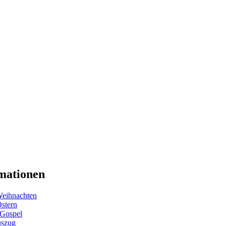
mationen
eihnachten
Ostern
 Gospel
uszug