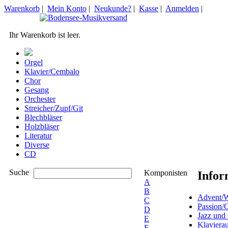
Warenkorb
|
Mein Konto
|
Neukunde?
|
Kasse
|
Anmelden
|
Ihr Warenkorb ist leer.
Orgel
Klavier/Cembalo
Chor
Gesang
Orchester
Streicher/Zupf/Git
Blechbläser
Holzbläser
Literatur
Diverse
CD
Suche
Komponisten
Infor
A
B
Advent/W
C
Passion/
D
Jazz und
E
Klaviera
F