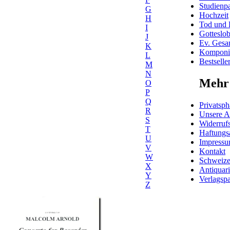
Studienpa
G
Hochzeit
H
Tod und 
I
Gotteslo
J
Ev. Gesa
K
Komponis
L
Bestselle
M
N
Mehr 
O
P
Q
Privatsph
R
Unsere 
S
Widerrufs
T
Haftungs
U
Impress
V
Kontakt
W
Schweiz
X
Antiquar
Y
Verlagspa
Z