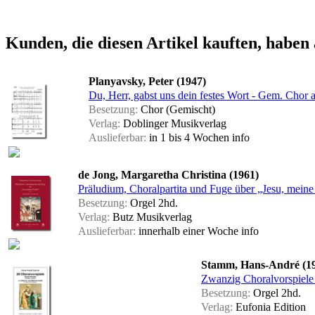
Kunden, die diesen Artikel kauften, haben 
Planyavsky, Peter (1947)
Du, Herr, gabst uns dein festes Wort - Gem. Chor a
Besetzung:
Chor (Gemischt)
Verlag:
Doblinger Musikverlag
Auslieferbar:
in 1 bis 4 Wochen
info
de Jong, Margaretha Christina (1961)
Präludium, Choralpartita und Fuge über „Jesu, meine 
Besetzung:
Orgel 2hd.
Verlag:
Butz Musikverlag
Auslieferbar:
innerhalb einer Woche
info
Stamm, Hans-André (1
Zwanzig Choralvorspiele
Besetzung:
Orgel 2hd.
Verlag:
Eufonia Edition