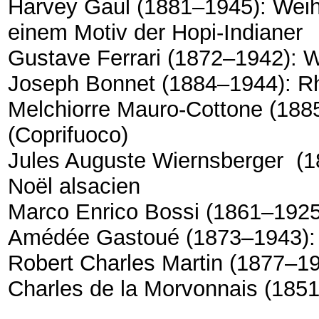
Harvey Gaul (1881–1945): Weih
einem Motiv der Hopi-Indianer
Gustave Ferrari (1872–1942): 
Joseph Bonnet (1884–1944): R
Melchiorre Mauro-Cottone (18
(Coprifuoco)
Jules Auguste Wiernsberger (18
Noël alsacien
Marco Enrico Bossi (1861–1925
Amédée Gastoué (1873–1943): Of
Robert Charles Martin (1877–19
Charles de la Morvonnais (1851–