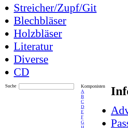
Streicher/Zupf/Git
Blechbläser
Holzbläser
Literatur
Diverse
CD
Suche
Komponisten
In
A
B
C
Adv
D
E
F
Pas
G
H