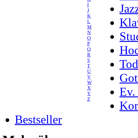
Jaz
I
J
K
Kla
L
M
Stu
N
O
P
Hoc
Q
R
Tod
S
T
U
Got
V
W
Ev.
X
Y
Z
Kom
Bestseller