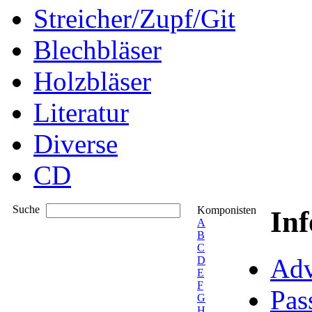
Streicher/Zupf/Git
Blechbläser
Holzbläser
Literatur
Diverse
CD
Suche
Komponisten
In
A
B
C
Adv
D
E
F
Pas
G
H