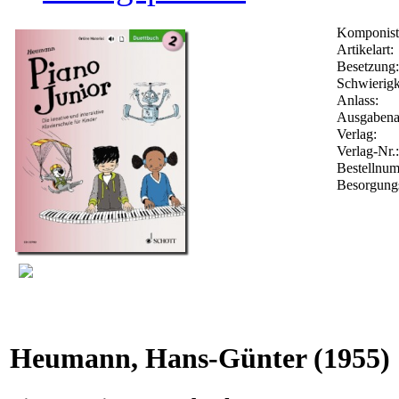
Komponist
Artikelart:
Besetzung:
Schwierigk
Anlass:
Ausgabenar
Verlag:
Verlag-Nr.
Bestellnu
Besorgungs
Heumann, Hans-Günter
(1955)