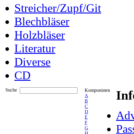
Streicher/Zupf/Git
Blechbläser
Holzbläser
Literatur
Diverse
CD
Suche
Komponisten
In
A
B
C
Adv
D
E
F
Pas
G
H