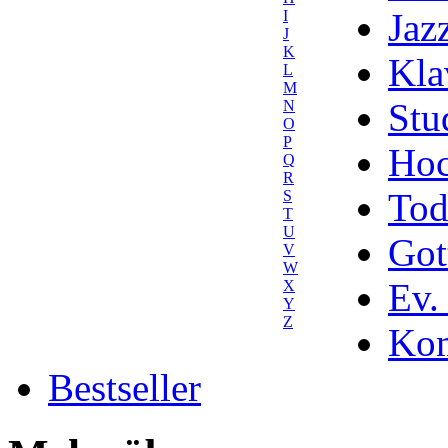
Jaz
I
J
K
Kla
L
M
Stu
N
O
P
Hoc
Q
R
Tod
S
T
U
Got
V
W
Ev.
X
Y
Z
Kom
Bestseller