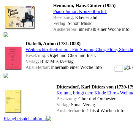
Heumann, Hans-Günter (1955)
Piano Junior: Konzertbuch 1
Besetzung:
Klavier 2hd.
Verlag:
Schott Music
Auslieferbar:
innerhalb einer Woche
info
Diabelli, Anton (1781-1858)
Weihnachtsoffertorium - Für Sopran, Chor, Flöte, Streiche
Besetzung:
Orgel und Chor und Instr.
Verlag:
Butz Musikverlag
Auslieferbar:
innerhalb einer Woche
info
Dittersdorf, Karl Ditters von (1739-17
Kommt, bringt dem Kinde Ehre - Weihnac
Besetzung:
Chor und Orchester
Verlag:
Sonat Verlag
Auslieferbar:
in 1 bis 4 Wochen
info
Klangbeispiel anhören