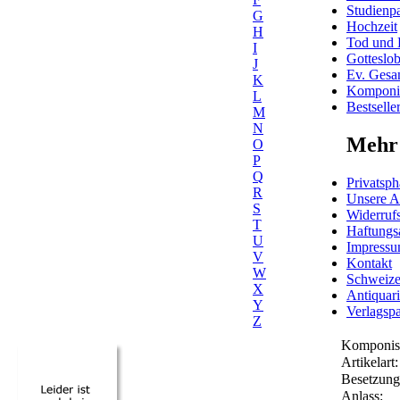
Studienpa
G
Hochzeit
H
Tod und 
I
Gotteslo
J
Ev. Gesa
K
Komponis
L
Bestselle
M
N
Mehr 
O
P
Q
Privatsph
R
Unsere 
S
Widerrufs
T
Haftungs
U
Impress
V
Kontakt
W
Schweiz
X
Antiquar
Y
Verlagspa
Z
Komponis
Artikelart:
Besetzung
Anlass: