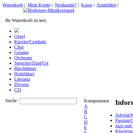
Warenkorb
|
Mein Konto
|
Neukunde?
|
Kasse
|
Anmelden
|
Ihr Warenkorb ist leer.
Orgel
Klavier/Cembalo
Chor
Gesang
Orchester
Streicher/Zupf/Git
Blechbläser
Holzbläser
Literatur
Diverse
CD
Suche
Komponisten
Infor
A
B
Advent/W
C
Passion/
D
Jazz und
E
Klaviera
F