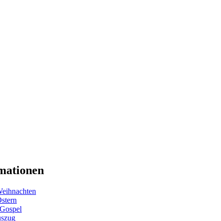
mationen
eihnachten
Ostern
 Gospel
uszug