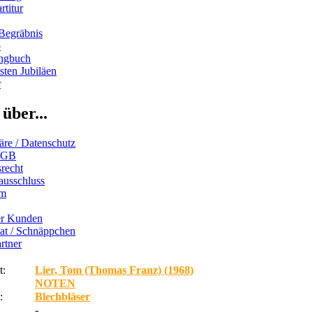
rtitur
Begräbnis
b
ngbuch
ten Jubiläen
r
über...
äre / Datenschutz
AGB
recht
ausschluss
um
er Kunden
iat / Schnäppchen
rtner
t:
Lier, Tom (Thomas Franz) (1968)
NOTEN
:
Blechbläser
-