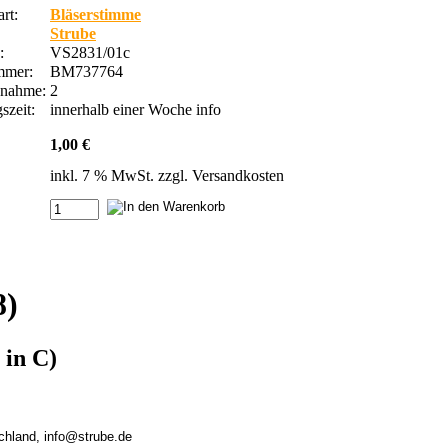
rt:
Bläserstimme
Strube
.:
VS2831/01c
ummer:
BM737764
bnahme:
2
szeit:
innerhalb einer Woche
info
1,00 €
inkl. 7 % MwSt. zzgl.
Versandkosten
8)
 in C)
chland, info@strube.de