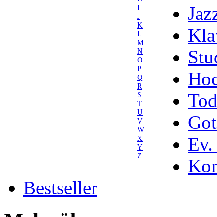
Jaz
I
J
K
Kla
L
M
Stu
N
O
P
Hoc
Q
R
Tod
S
T
U
Got
V
W
Ev.
X
Y
Z
Kom
Bestseller