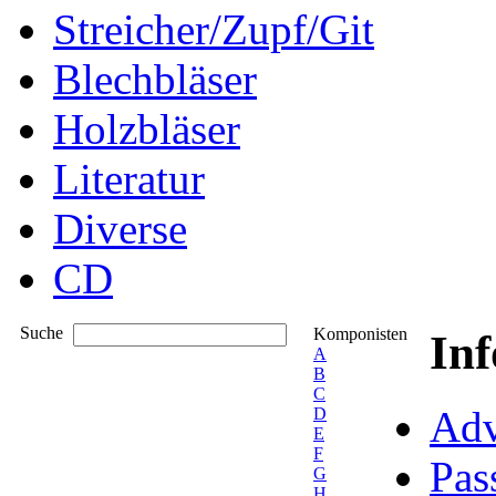
Streicher/Zupf/Git
Blechbläser
Holzbläser
Literatur
Diverse
CD
Suche
Komponisten
In
A
B
C
Adv
D
E
F
Pas
G
H