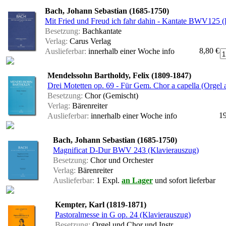
Bach, Johann Sebastian (1685-1750)
Mit Fried und Freud ich fahr dahin - Kantate BWV125 (
Besetzung:
Bachkantate
Verlag:
Carus Verlag
8,80 €
Auslieferbar:
innerhalb einer Woche
info
Mendelssohn Bartholdy, Felix (1809-1847)
Drei Motetten op. 69 - Für Gem. Chor a capella (Orgel a
Besetzung:
Chor (Gemischt)
Verlag:
Bärenreiter
19
Auslieferbar:
innerhalb einer Woche
info
Bach, Johann Sebastian (1685-1750)
Magnificat D-Dur BWV 243 (Klavierauszug)
Besetzung:
Chor und Orchester
Verlag:
Bärenreiter
Auslieferbar:
1 Expl.
an Lager
und sofort lieferbar
Kempter, Karl (1819-1871)
Pastoralmesse in G op. 24 (Klavierauszug)
Besetzung:
Orgel und Chor und Instr.