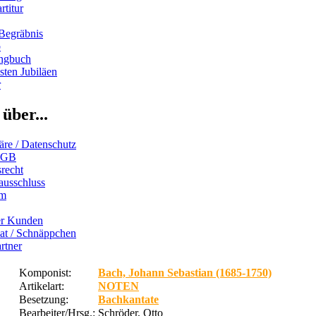
rtitur
Begräbnis
b
ngbuch
ten Jubiläen
r
über...
äre / Datenschutz
AGB
recht
ausschluss
um
er Kunden
iat / Schnäppchen
rtner
Komponist:
Bach, Johann Sebastian (1685-1750)
Artikelart:
NOTEN
Besetzung:
Bachkantate
Bearbeiter/Hrsg.:
Schröder, Otto