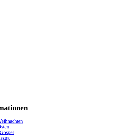
mationen
eihnachten
Ostern
 Gospel
uszug