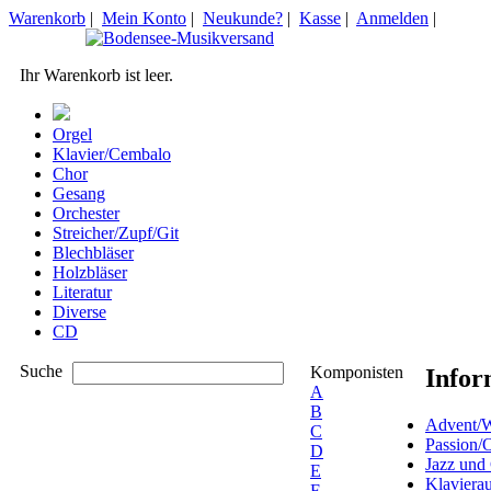
Warenkorb
|
Mein Konto
|
Neukunde?
|
Kasse
|
Anmelden
|
Ihr Warenkorb ist leer.
Orgel
Klavier/Cembalo
Chor
Gesang
Orchester
Streicher/Zupf/Git
Blechbläser
Holzbläser
Literatur
Diverse
CD
Suche
Komponisten
Infor
A
B
Advent/W
C
Passion/
D
Jazz und
E
Klaviera
F