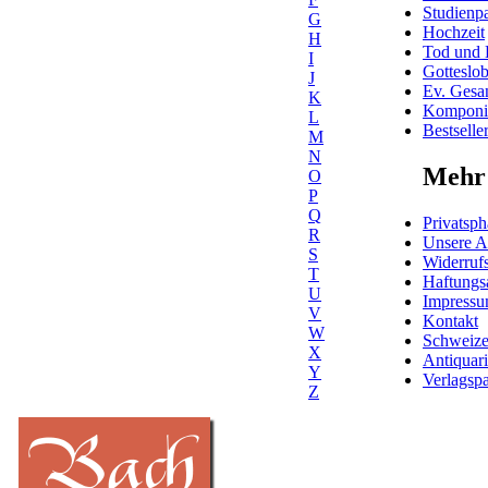
Studienpa
G
Hochzeit
H
Tod und 
I
Gotteslo
J
Ev. Gesa
K
Komponis
L
Bestselle
M
N
Mehr 
O
P
Q
Privatsph
R
Unsere 
S
Widerrufs
T
Haftungs
U
Impress
V
Kontakt
W
Schweiz
X
Antiquar
Y
Verlagspa
Z