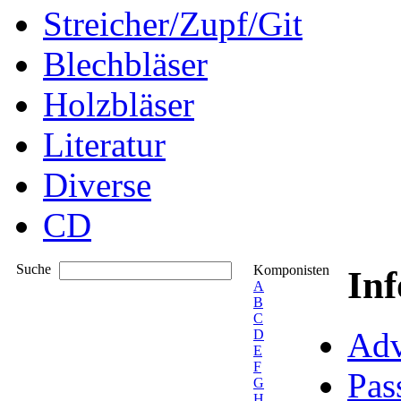
Streicher/Zupf/Git
Blechbläser
Holzbläser
Literatur
Diverse
CD
Suche
Komponisten
In
A
B
C
Adv
D
E
F
Pas
G
H