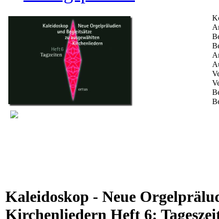
K
Ar
Be
Be
An
Au
Ve
Ve
B
Be
Kaleidoskop - Neue Orgelprälud
Kirchenliedern Heft 6: Tageszei