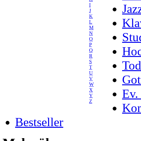
Jaz
I
J
K
Kla
L
M
Stu
N
O
P
Hoc
Q
R
Tod
S
T
U
Got
V
W
Ev.
X
Y
Z
Kom
Bestseller