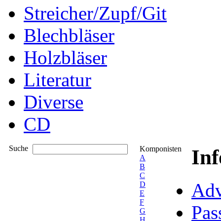
Streicher/Zupf/Git
Blechbläser
Holzbläser
Literatur
Diverse
CD
Suche
Komponisten
In
A
B
C
Adv
D
E
F
Pas
G
H