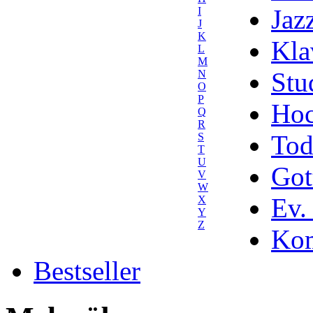
Jaz
I
J
K
Kla
L
M
Stu
N
O
P
Hoc
Q
R
Tod
S
T
U
Got
V
W
Ev.
X
Y
Z
Kom
Bestseller