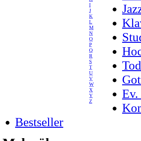
Jaz
I
J
K
Kla
L
M
Stu
N
O
P
Hoc
Q
R
Tod
S
T
U
Got
V
W
Ev.
X
Y
Z
Kom
Bestseller