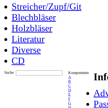
Streicher/Zupf/Git
Blechbläser
Holzbläser
Literatur
Diverse
CD
Suche
Komponisten
In
A
B
C
Adv
D
E
F
Pas
G
H