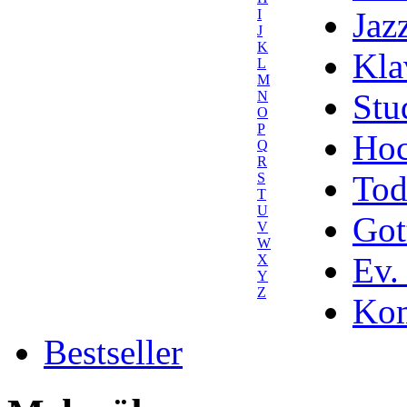
Jaz
I
J
K
Kla
L
M
Stu
N
O
P
Hoc
Q
R
Tod
S
T
U
Got
V
W
Ev.
X
Y
Z
Kom
Bestseller