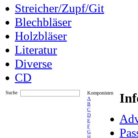
Streicher/Zupf/Git
Blechbläser
Holzbläser
Literatur
Diverse
CD
Suche
Komponisten
In
A
B
C
Adv
D
E
F
Pas
G
H