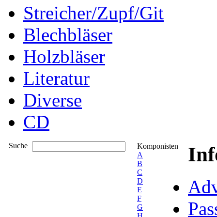
Streicher/Zupf/Git
Blechbläser
Holzbläser
Literatur
Diverse
CD
Suche
Komponisten
In
A
B
C
Adv
D
E
F
Pas
G
H