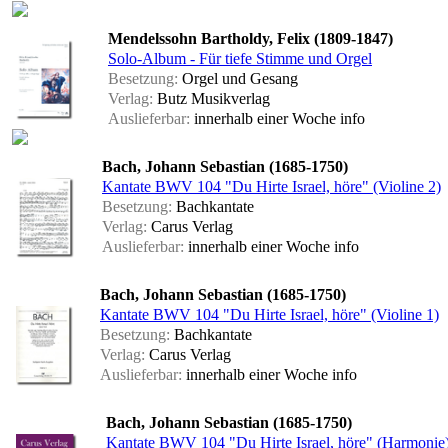
Mendelssohn Bartholdy, Felix (1809-1847)
Solo-Album - Für tiefe Stimme und Orgel
Besetzung:
Orgel und Gesang
Verlag:
Butz Musikverlag
Auslieferbar:
innerhalb einer Woche
info
Bach, Johann Sebastian (1685-1750)
Kantate BWV 104 "Du Hirte Israel, höre" (Violine 2)
Besetzung:
Bachkantate
Verlag:
Carus Verlag
Auslieferbar:
innerhalb einer Woche
info
Bach, Johann Sebastian (1685-1750)
Kantate BWV 104 "Du Hirte Israel, höre" (Violine 1)
Besetzung:
Bachkantate
Verlag:
Carus Verlag
Auslieferbar:
innerhalb einer Woche
info
Bach, Johann Sebastian (1685-1750)
Kantate BWV 104 "Du Hirte Israel, höre" (Harmonie