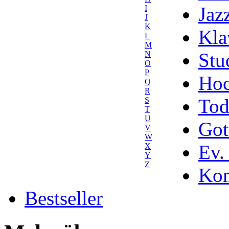
Jaz
I
J
K
Kla
L
M
Stu
N
O
P
Hoc
Q
R
Tod
S
T
U
Got
V
W
Ev.
X
Y
Z
Kom
Bestseller