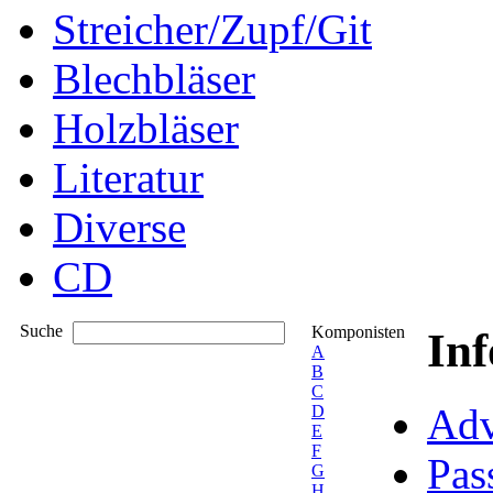
Streicher/Zupf/Git
Blechbläser
Holzbläser
Literatur
Diverse
CD
Suche
Komponisten
In
A
B
C
Adv
D
E
F
Pas
G
H