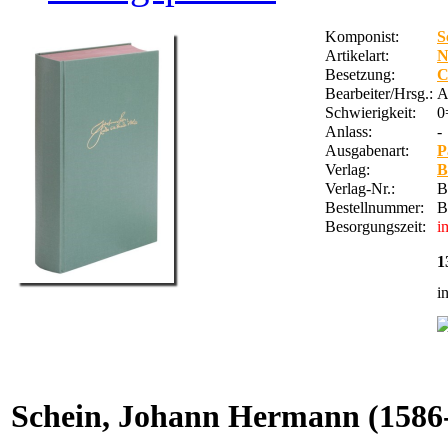
Komponist:
S
Artikelart:
Besetzung:
C
Bearbeiter/Hrsg.:
A
Schwierigkeit:
0
Anlass:
-
Ausgabenart:
P
Verlag:
B
Verlag-Nr.:
B
Bestellnummer:
B
Besorgungszeit:
i
1
i
Schein, Johann Hermann
(1586