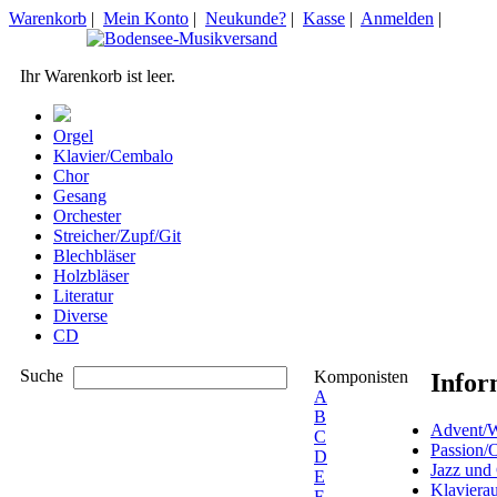
Warenkorb
|
Mein Konto
|
Neukunde?
|
Kasse
|
Anmelden
|
Ihr Warenkorb ist leer.
Orgel
Klavier/Cembalo
Chor
Gesang
Orchester
Streicher/Zupf/Git
Blechbläser
Holzbläser
Literatur
Diverse
CD
Suche
Komponisten
Infor
A
B
Advent/W
C
Passion/
D
Jazz und
E
Klaviera
F