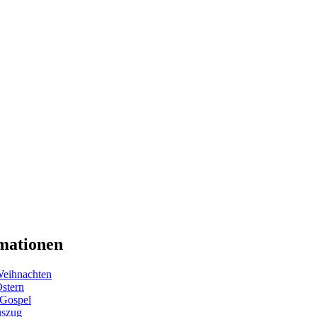
mationen
eihnachten
Ostern
 Gospel
uszug