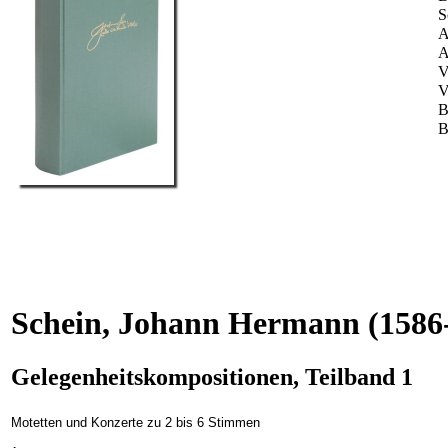
S
A
A
V
V
B
B
Schein, Johann Hermann
(1586
Gelegenheitskompositionen, Teilband 1
Motetten und Konzerte zu 2 bis 6 Stimmen