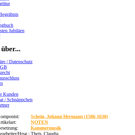
rtitur
Begräbnis
b
ngbuch
ten Jubiläen
r
über...
äre / Datenschutz
AGB
recht
ausschluss
um
er Kunden
iat / Schnäppchen
rtner
omponist:
Schein, Johann Hermann (1586-1630)
rtikelart:
NOTEN
esetzung:
Kammermusik
earbeiter/Hrsg.:
Theis, Claudia