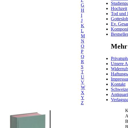
Studienpa
G
Hochzeit
H
Tod und 
I
Gotteslo
J
Ev. Gesa
K
Komponis
L
Bestselle
M
N
Mehr 
O
P
Q
Privatsph
R
Unsere 
S
Widerrufs
T
Haftungs
U
Impress
V
Kontakt
W
Schweiz
X
Antiquar
Y
Verlagspa
Z
K
A
B
B