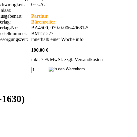
chwierigkeit:
0=k.A.
nlass:
-
usgabenart:
Partitur
erlag:
Bärenreiter
erlag-Nr.:
BA4500, 979-0-006-49681-5
estellnummer:
BM151277
esorgungszeit:
innerhalb einer Woche
info
190,00 €
inkl. 7 % MwSt. zzgl.
Versandkosten
-1630)