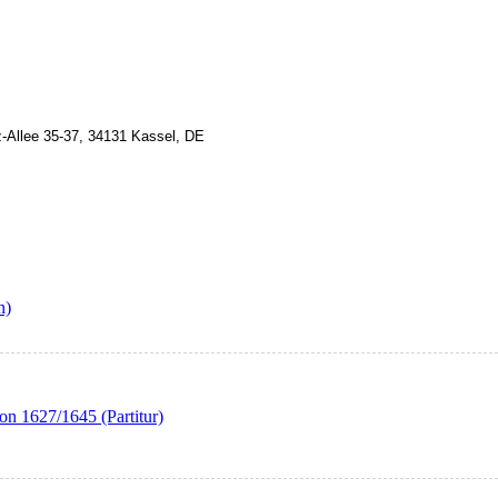
z-Allee 35-37, 34131 Kassel, DE
n)
n 1627/1645 (Partitur)