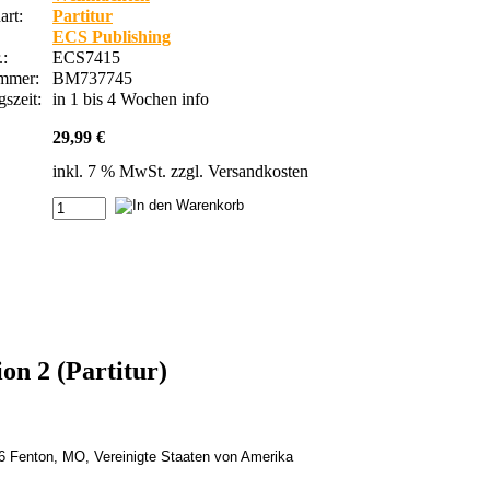
rt:
Partitur
ECS Publishing
.:
ECS7415
ummer:
BM737745
szeit:
in 1 bis 4 Wochen
info
29,99 €
inkl. 7 % MwSt. zzgl.
Versandkosten
on 2 (Partitur)
26 Fenton, MO, Vereinigte Staaten von Amerika