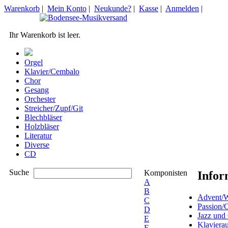
Warenkorb
|
Mein Konto
|
Neukunde?
|
Kasse
|
Anmelden
|
Ihr Warenkorb ist leer.
Orgel
Klavier/Cembalo
Chor
Gesang
Orchester
Streicher/Zupf/Git
Blechbläser
Holzbläser
Literatur
Diverse
CD
Suche
Komponisten
Infor
A
B
Advent/W
C
Passion/
D
Jazz und
E
Klaviera
F