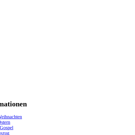
mationen
eihnachten
Ostern
 Gospel
uszug