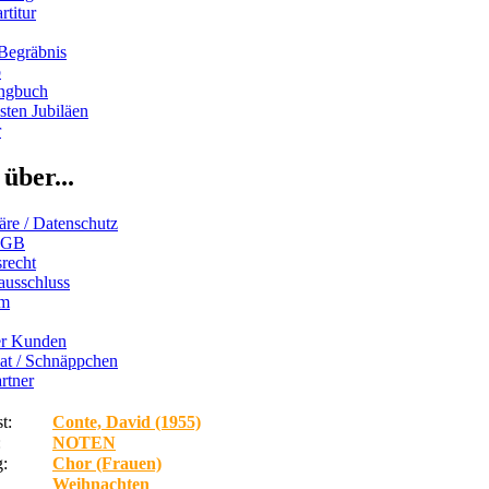
rtitur
Begräbnis
b
ngbuch
ten Jubiläen
r
über...
äre / Datenschutz
AGB
recht
ausschluss
um
er Kunden
iat / Schnäppchen
rtner
t:
Conte, David (1955)
:
NOTEN
:
Chor (Frauen)
Weihnachten