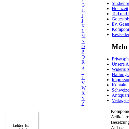
Studienpa
G
Hochzeit
H
Tod und 
I
Gotteslo
J
Ev. Gesa
K
Komponis
L
Bestselle
M
N
Mehr 
O
P
Q
Privatsph
R
Unsere 
S
Widerrufs
T
Haftungs
U
Impress
V
Kontakt
W
Schweiz
X
Antiquar
Y
Verlagspa
Z
Komponis
Artikelart
Besetzung
Anlass: