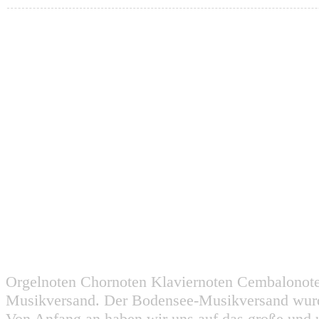
Orgelnoten Chornoten Klaviernoten Cembalonot
Musikversand. Der Bodensee-Musikversand wurd
Von Anfang an haben wir uns auf das große und 