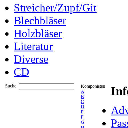
Streicher/Zupf/Git
Blechbläser
Holzbläser
Literatur
Diverse
CD
Suche
Komponisten
In
A
B
C
Adv
D
E
F
Pas
G
H