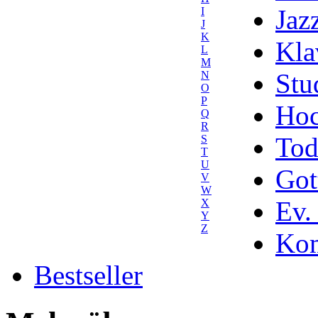
Jaz
I
J
K
Kla
L
M
Stu
N
O
P
Hoc
Q
R
Tod
S
T
U
Got
V
W
Ev.
X
Y
Z
Kom
Bestseller