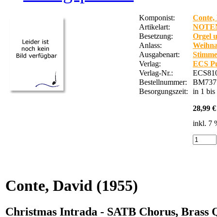
Komponist:
Conte,
Artikelart:
NOTE
Besetzung:
Orgel 
Anlass:
Weihna
Ausgabenart:
Stimme
Verlag:
ECS Pu
Verlag-Nr.:
ECS81
Bestellnummer:
BM737
Besorgungszeit:
in 1 bi
28,99 €
inkl. 7
Conte, David
(1955)
Christmas Intrada - SATB Chorus, Brass Q